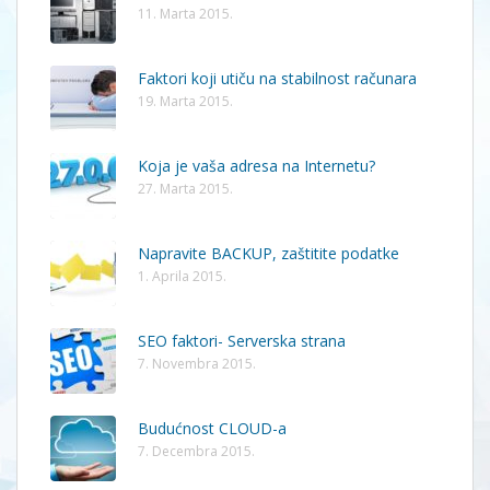
11. Marta 2015.
Faktori koji utiču na stabilnost računara
19. Marta 2015.
Koja je vaša adresa na Internetu?
27. Marta 2015.
Napravite BACKUP, zaštitite podatke
1. Aprila 2015.
SEO faktori- Serverska strana
7. Novembra 2015.
Budućnost CLOUD-a
7. Decembra 2015.