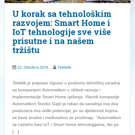
U korak sa tehnološkim
razvojem: Smart Home i
IoT tehnologije sve više
prisutne i na našem
tržištu
22. Oktobra 2019.
Teleklik
Teleklik je potpisao Ugovor o poslovno-tehničkoj saradnji
sa kompanijom Automatikon u oblasti razvoja i
implementacije Smart Home rješenja. Vlasnik kompanije
Automatikon Srećko Gajić je rekao da saradnja ova dva
preduzeća ima veliki potencijal, jer su djelatnosti kojima
se bave srodne i međusobno se prožimaju. “Automatikon
se načelno bavi IoT i Smart home tehnologijama, što po
[…]