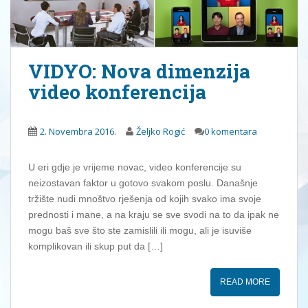
VIDYO: Nova dimenzija
video konferencija
2. Novembra 2016.
Željko Rogić
0 komentara
U eri gdje je vrijeme novac, video konferencije su
neizostavan faktor u gotovo svakom poslu. Današnje
tržište nudi mnoštvo rješenja od kojih svako ima svoje
prednosti i mane, a na kraju se sve svodi na to da ipak ne
mogu baš sve što ste zamislili ili mogu, ali je isuviše
komplikovan ili skup put da […]
READ MORE