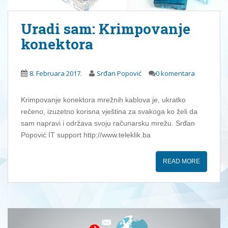
Uradi sam: Krimpovanje
konektora
8. Februara 2017.
Srđan Popović
0 komentara
Krimpovanje konektora mrežnih kablova je, ukratko
rečeno, izuzetno korisna vještina za svakoga ko želi da
sam napravi i održava svoju računarsku mrežu. Srđan
Popović IT support http://www.teleklik.ba
READ MORE