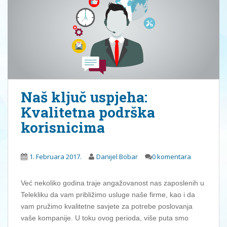
Naš ključ uspjeha:
Kvalitetna podrška
korisnicima
1. Februara 2017.
Danijel Bobar
0 komentara
Već nekoliko godina traje angažovanost nas zaposlenih u
Telekliku da vam približimo usluge naše firme, kao i da
vam pružimo kvalitetne savjete za potrebe poslovanja
vaše kompanije. U toku ovog perioda, više puta smo