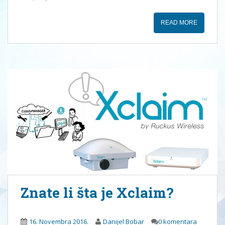
READ MORE
Znate li šta je Xclaim?
16. Novembra 2016.
Danijel Bobar
0 komentara