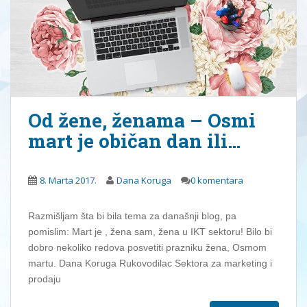
Od žene, ženama – Osmi
mart je običan dan ili…
8. Marta 2017.
Dana Koruga
0 komentara
Razmišljam šta bi bila tema za današnji blog, pa
pomislim: Mart je , žena sam, žena u IKT sektoru! Bilo bi
dobro nekoliko redova posvetiti prazniku žena, Osmom
martu. Dana Koruga Rukovodilac Sektora za marketing i
prodaju