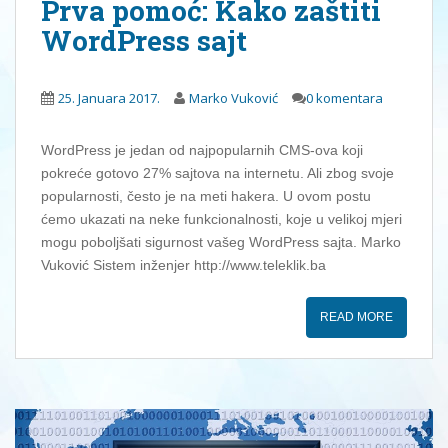
Prva pomoć: Kako zaštiti
WordPress sajt
25. Januara 2017.
Marko Vuković
0 komentara
WordPress je jedan od najpopularnih CMS-ova koji
pokreće gotovo 27% sajtova na internetu. Ali zbog svoje
popularnosti, često je na meti hakera. U ovom postu
ćemo ukazati na neke funkcionalnosti, koje u velikoj mjeri
mogu poboljšati sigurnost vašeg WordPress sajta. Marko
Vuković Sistem inženjer http://www.teleklik.ba
READ MORE