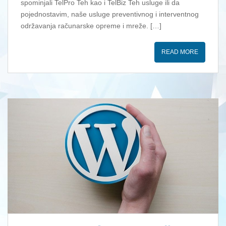
spominjali TelPro Teh kao i TelBiz Teh usluge ili da
pojednostavim, naše usluge preventivnog i interventnog
održavanja računarske opreme i mreže. […]
READ MORE