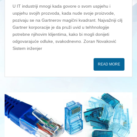
U IT industriji mnogi kada govore o svom uspjehu i
uspjehu svojih prozvoda, kada nude svoje proizvode,
pozivaju se na Gartnerov magični kvadrant. Najvažniji cilj
Gartner korporacije je da pruži uvid u tehhnologije
potrebne njihovim klijentima, kako bi mogli donijeti
odgovarajuće odluke, svakodnevno. Zoran Novaković
Sistem inženjer
READ MORE