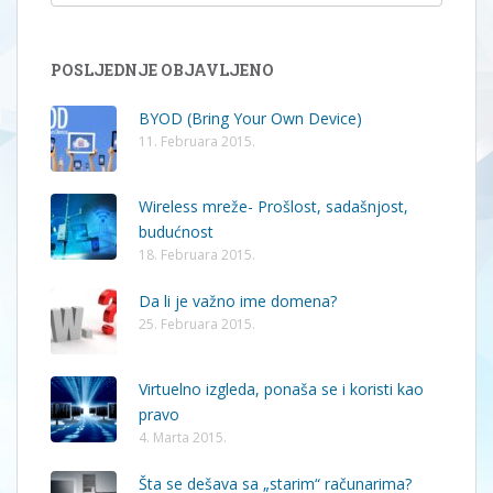
POSLJEDNJE OBJAVLJENO
BYOD (Bring Your Own Device)
11. Februara 2015.
Wireless mreže- Prošlost, sadašnjost,
budućnost
18. Februara 2015.
Da li je važno ime domena?
25. Februara 2015.
Virtuelno izgleda, ponaša se i koristi kao
pravo
4. Marta 2015.
Šta se dešava sa „starim“ računarima?