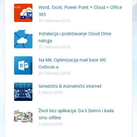
Word, Excel, Power Point + Cloud = Office
365
25. Februara 2016.
Instalacija i podešavanje Cloud Drive
naloga
25. Februara 2016.
Na klik: Optimizacija mail baze MS
Outlook-a
25. Februara 2016.
Simetrični ili Asimetrični Internet
3. Marta 2016.
Život bez aplikacija: Da li živimo i kada
smo offline
3. Marta 2016.