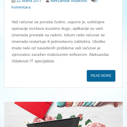
22. Marta 2017.
Aleksandar Vidaković
0
komentara
Vaš računar se ponaša čudno, usporio je, uobičajne
operacije izvršava izuzetno dugo, aplikacije su vam
iznenada prestale sa radom, tokom rada računar se
iznenada restartuje ili jednostavno zablokira. Ukoliko
imate neki od navedenih problema vaš računar je
vjerovatno zaražen malicioznim softverom. Aleksandar
Vidaković IT specijalista
READ MORE