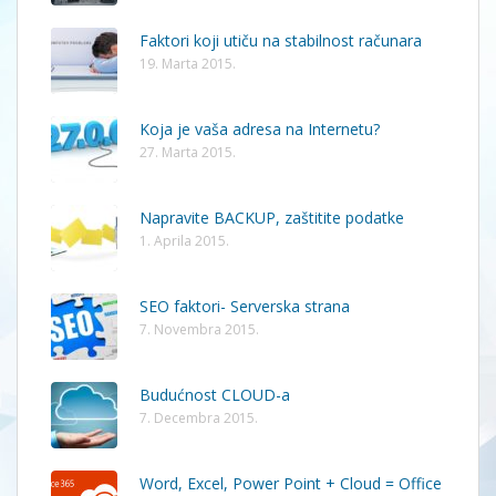
Faktori koji utiču na stabilnost računara
19. Marta 2015.
Koja je vaša adresa na Internetu?
27. Marta 2015.
Napravite BACKUP, zaštitite podatke
1. Aprila 2015.
SEO faktori- Serverska strana
7. Novembra 2015.
Budućnost CLOUD-a
7. Decembra 2015.
Word, Excel, Power Point + Cloud = Office