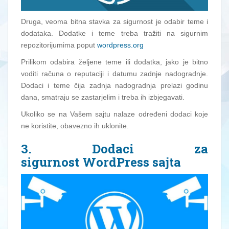
Druga, veoma bitna stavka za sigurnost je odabir teme i
dodataka. Dodatke i teme treba tražiti na sigurnim
repozitorijumima poput
wordpress.org
Prilikom odabira željene teme ili dodatka, jako je bitno
voditi računa o reputaciji i datumu zadnje nadogradnje.
Dodaci i teme čija zadnja nadogradnja prelazi godinu
dana, smatraju se zastarjelim i treba ih izbjegavati.
Ukoliko se na Vašem sajtu nalaze određeni dodaci koje
ne koristite, obavezno ih uklonite.
3. Dodaci za
sigurnost WordPress sajta