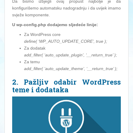
Da bismo izbjegli ovaj propust najbolje je da
konfigurišemo automatsku nadogradnju i da uvijek imamo
svježe komponente.
U wp-config.php dodajemo sljedeće linije:
Za WordPress core
define( ‘WP_AUTO_UPDATE_CORE’, true );
Za dodatak
add_filter( ‘auto_update_plugin’, ‘__return_true’ );
Za temu
add_filter( ‘auto_update_theme’, ‘__return_true’ );
2. Pažljiv odabir WordPress
teme i dodataka