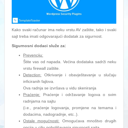
Kako svaki računar ima neku vrstu AV zaštite, tako i svaki
sajt treba imati odgovarajući dodatak za sigurnost.
Sigurnosni dodaci služe za:
Prevenciju:
Štite vas od napada. Većina dodataka sadrži neku
vrstu firewall zaštite.
Detection:
Otkrivanje i obavještavanje u slučaju
inficiranih fajlova.
Ova radnja se izvršava u vidu skeniranja
Praćenje:
Praćenje i održavanje logova o svim
radnjama na sajtu
(i.e., praćenje logovanja, promjene na temama i
dodacima, nadogradnje, etc..).
Ostale mogućnosti:
Omogućava mnoštvo drugih
opcija u cilju poboljšavanja sigurnosti sajta