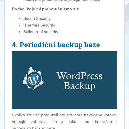
Dodaci koje mi preporučujemo su:
Sucuri Security
iThemes Security
Bulletproof security
4. Periodični backup baze
Ukoliko ste već preduzeli ste sve gore navedene korake,
nemojte zaboraviti da je jako bitno da vršite i
periodičan backup baze.