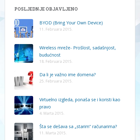
POSLJEDNJE OBJAVLJENO
BYOD (Bring Your Own Device)
11. Februara 2015.
Wireless mreže- Prošlost, sadašnjost,
budućnost
18. Februara 2015.
Da li je važno ime domena?
25. Februara 2015.
Virtuelno izgleda, ponaša se i koristi kao
pravo
4. Marta 2015.
Šta se dešava sa „starim“ računarima?
11. Marta 2015.