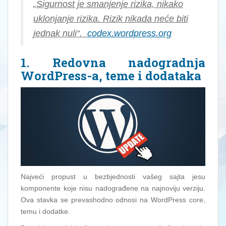
„Sigurnost je smanjenje rizika, nikako
uklonjanje rizika. Rizik nikada neće biti
jednak nuli“.
codex.wordpress.org
1. Redovna nadogradnja
WordPress-a, teme i dodataka
Najveći propust u bezbjednosti vašeg sajta jesu
komponente koje nisu nadograđene na najnoviju verziju.
Ova stavka se prevashodno odnosi na WordPress core,
temu i dodatke.