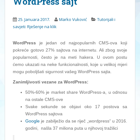
WordPress sajt
25. Januara 2017.
Marko Vuković
Tutorijali i
savjeti: Rješenje na klik
WordPress
je jedan od najpopularnih CMS-ova koji
pokreće gotovo 27% sajtova na internetu. Ali zbog svoje
popularnosti, često je na meti hakera. U ovom postu
ćemo ukazati na neke funkcionalnosti, koje u velikoj mjeri
mogu poboljšati sigurnost vašeg WordPress sajta.
Zanimljivosti vezane za WordPress:
50%-60% je market share WordPress-a, u odnosu
na ostale CMS-ove
Svake sekunde se objavi oko 17 postova sa
WordPress sajtova
Google
je zabilježio da se riječ „wordpress“ u 2016.
godini, našla 37 miliona puta u njihovoj tražilici