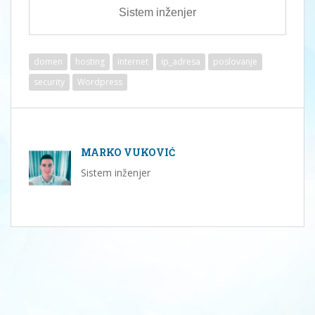
Sistem inženjer
domen
hosting
internet
ip_adresa
poslovanje
security
Wordpress
MARKO VUKOVIĆ
Sistem inženjer