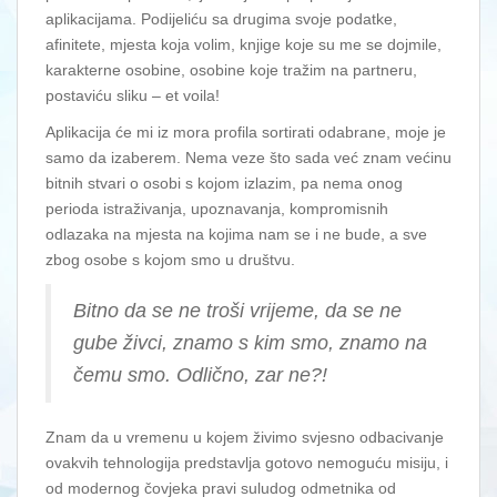
aplikacijama. Podijeliću sa drugima svoje podatke,
afinitete, mjesta koja volim, knjige koje su me se dojmile,
karakterne osobine, osobine koje tražim na partneru,
postaviću sliku – et voila!
Aplikacija će mi iz mora profila sortirati odabrane, moje je
samo da izaberem. Nema veze što sada već znam većinu
bitnih stvari o osobi s kojom izlazim, pa nema onog
perioda istraživanja, upoznavanja, kompromisnih
odlazaka na mjesta na kojima nam se i ne bude, a sve
zbog osobe s kojom smo u društvu.
Bitno da se ne troši vrijeme, da se ne
gube živci, znamo s kim smo, znamo na
čemu smo. Odlično, zar ne?!
Znam da u vremenu u kojem živimo svjesno odbacivanje
ovakvih tehnologija predstavlja gotovo nemoguću misiju, i
od modernog čovjeka pravi suludog odmetnika od