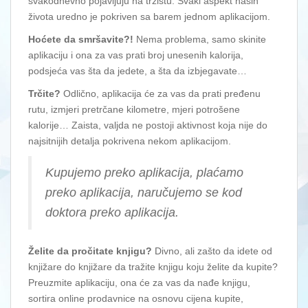
svakodnevno pojavljuju na tržištu. Svaki aspekt naših
života uredno je pokriven sa barem jednom aplikacijom.
Hoćete da smršavite?!
Nema problema, samo skinite
aplikaciju i ona za vas prati broj unesenih kalorija,
podsjeća vas šta da jedete, a šta da izbjegavate…
Trčite?
Odlično, aplikacija će za vas da prati pređenu
rutu, izmjeri pretrčane kilometre, mjeri potrošene
kalorije… Zaista, valjda ne postoji aktivnost koja nije do
najsitnijih detalja pokrivena nekom aplikacijom.
Kupujemo preko aplikacija, plaćamo
preko aplikacija, naručujemo se kod
doktora preko aplikacija.
Želite da pročitate knjigu?
Divno, ali zašto da idete od
knjižare do knjižare da tražite knjigu koju želite da kupite?
Preuzmite aplikaciju, ona će za vas da nađe knjigu,
sortira online prodavnice na osnovu cijena kupite,