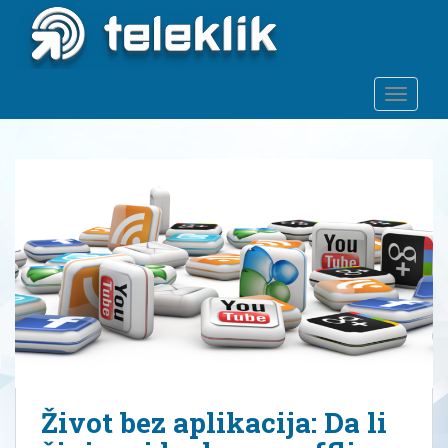
S
k
i
p
TOGGLE
t
o
m
a
i
n
c
o
n
t
e
n
t
Život bez aplikacija: Da li