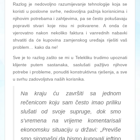
Razlog je nedovoljno razumijevanje tehnologije koja se
koristi u poslovne svrhe, nedovoljna pažnja korisnicima i
njihovim potrebama i zahtjevima, pa se često pokušavaju
popraviti stvari koje nisu ni pokvarene. A onda će
vjerovatno nakon nekoliko faktura i vanrednih nabavki
shvatiti da će kupovina zamjenskog uređaja riješiti vaš
problem… kako da ne!
Sve je to razlog zašto se mi u Telekliku trudimo upoznati
klijente putem sastanaka, saslušati pažljivo njihove
potrebe i probleme, ponuditi konstruktivna rješenja, a sve
u svrhu zadovoljstva naših korisnika.
Na kraju ću završiti sa jednom
rečenicom koju sam često imao priliku
slušati od svoje supruge, dok smo
s’vremena na vrijeme komentarisali
ekonomsku situaciju u državi: „Previše
smo siromašni da bismo kupovali jeftino