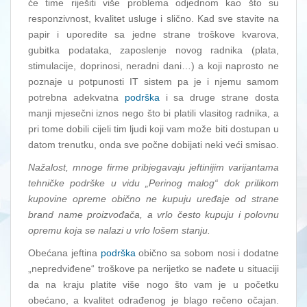
će time riješiti više problema odjednom kao što su
responzivnost, kvalitet usluge i slično. Kad sve stavite na
papir i uporedite sa jedne strane troškove kvarova,
gubitka podataka, zaposlenje novog radnika (plata,
stimulacije, doprinosi, neradni dani…) a koji naprosto ne
poznaje u potpunosti IT sistem pa je i njemu samom
potrebna adekvatna
podrška
i sa druge strane dosta
manji mjesečni iznos nego što bi platili vlasitog radnika, a
pri tome dobili cijeli tim ljudi koji vam može biti dostupan u
datom trenutku, onda sve počne dobijati neki veći smisao.
Nažalost, mnoge firme pribjegavaju jeftinijim varijantama
tehničke podrške u vidu „Perinog malog“ dok prilikom
kupovine opreme obično ne kupuju uređaje od strane
brand name proizvođača, a vrlo često kupuju i polovnu
opremu koja se nalazi u vrlo lošem stanju.
Obećana jeftina
podrška
obično sa sobom nosi i dodatne
„nepredviđene“ troškove pa nerijetko se nađete u situaciji
da na kraju platite više nogo što vam je u početku
obećano, a kvalitet odrađenog je blago rečeno očajan.