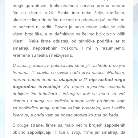
mogli garantovati funkcionalnost servisa prema onome
što su klijenti tražili. Svako ima neke želje, međutim,
ukoliko vidimo da nešto ne radi na odgovarajući način, mi
to nećemo ni raditi. Davno je neko rekao kako se loše
vijesti brzo šire, a mi definitivno ne želimo biti dio tih loših
vijesti. Neke firme odustaju od tehničke podrške jer to
smatraju nepotrebnim troškom. I mi ih razumijemo.
Vremena su teška i neizvjesna.
U situaciji kada svi pokušavaju smanjiti rashode u svojim
firmama, IT stavka se uvijek nađe prva na listi. Međutim,
moram napomenuti da
ulaganje u IT nije rashod nego
dugoročna investicija
. Za manju mjesečnu naknadu
dobijete tim tehničara i inženjera koji se brinu za vaš
sistem i u stanju su spriječiti mnogo veće probleme koje
za posljedicu imaju gubitak važnih podataka, kao i velike
kvarove, a onda vam se posao stopira ko zna do kada.
S druge strane, firme sa malo većim brojem zaposlenih
obično zapošljavaju IT lice u svoju firmu jer smatraju da