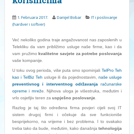
korisnicima
1. Februara 2017.
Danijel Bobar
IT i poslovanje
(hardver i softver)
Već nekoliko godina traje angažovanost nas zaposlenih u
Telekliku da vam približimo usluge naše firme, kao i da
vam pružimo
kvalitetne savjete za potrebe poslovanja
vaše kompanije.
U toku ovog perioda, više puta smo spominjali
TelPro Teh
kao i TelBiz Teh
usluge ili da pojednostavim,
naše usluge
preventivnog i interventnog održavanja
računarske
opreme i mrež
e. Njihova uloga je višestruka, međutim i
vrlo osjetljiv teren za
uspješno poslovanje
.
Razlog je taj što određena firma povjeri cijeli svoj IT
sistem drugoj firmi i očekuje da sve funkcioniše
besprijekorno, na vrijeme i bez problema. I to svakako
treba tako da bude, međutim, kako današnja
tehnologija