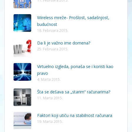
11. Februara 2015.
Wireless mreže- Prošlost, sadašnjost,
budućnost
18. Februara 2015.
Da li je važno ime domena?
25. Februara 2015.
Virtuelno izgleda, ponaša se i koristi kao
pravo
4. Marta 2015.
Šta se dešava sa „starim“ računarima?
11. Marta 2015.
Faktori koji utiču na stabilnost računara
19. Marta 2015.