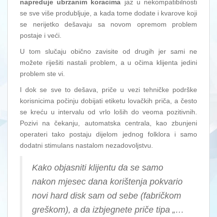
napreduje ubrzanim koracima
jaz u nekompatibilnosti
se sve više produbljuje, a kada tome dodate i kvarove koji
se nerijetko dešavaju sa novom opremom problem
postaje i veći.
U tom slučaju obično zavisite od drugih jer sami ne
možete riješiti nastali problem, a u očima klijenta jedini
problem ste vi.
I dok se sve to dešava, priče u vezi tehničke podrške
korisnicima počinju dobijati etiketu lovačkih priča, a često
se kreću u intervalu od vrlo loših do veoma pozitivnih.
Pozivi na čekanju, automatska centrala, kao zbunjeni
operateri tako postaju dijelom jednog folklora i samo
dodatni stimulans nastalom nezadovoljstvu.
Kako objasniti klijentu da se samo
nakon mjesec dana korištenja pokvario
novi hard disk sam od sebe (fabričkom
greškom), a da izbjegnete priče tipa „…