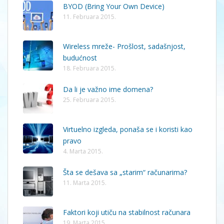
BYOD (Bring Your Own Device)
11. Februara 2015.
Wireless mreže- Prošlost, sadašnjost,
budućnost
18. Februara 2015.
Da li je važno ime domena?
25. Februara 2015.
Virtuelno izgleda, ponaša se i koristi kao
pravo
4. Marta 2015.
Šta se dešava sa „starim“ računarima?
11. Marta 2015.
Faktori koji utiču na stabilnost računara
19. Marta 2015.