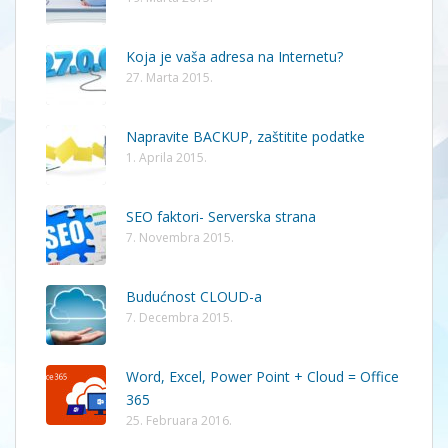
Koja je vaša adresa na Internetu?
27. Marta 2015.
Napravite BACKUP, zaštitite podatke
1. Aprila 2015.
SEO faktori- Serverska strana
7. Novembra 2015.
Budućnost CLOUD-a
7. Decembra 2015.
Word, Excel, Power Point + Cloud = Office
365
25. Februara 2016.