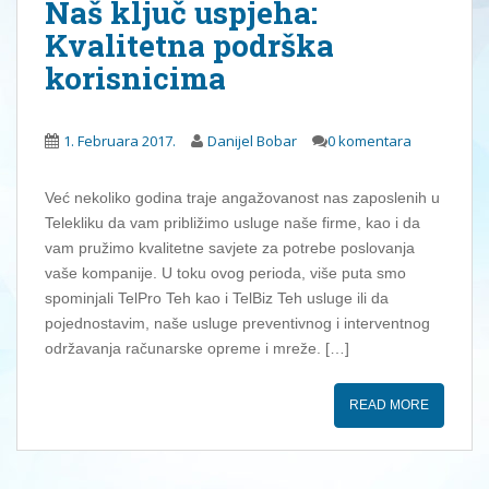
Naš ključ uspjeha:
Kvalitetna podrška
korisnicima
1. Februara 2017.
Danijel Bobar
0 komentara
Već nekoliko godina traje angažovanost nas zaposlenih u
Telekliku da vam približimo usluge naše firme, kao i da
vam pružimo kvalitetne savjete za potrebe poslovanja
vaše kompanije. U toku ovog perioda, više puta smo
spominjali TelPro Teh kao i TelBiz Teh usluge ili da
pojednostavim, naše usluge preventivnog i interventnog
održavanja računarske opreme i mreže. […]
READ MORE