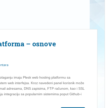
atforma – osnove
ntara
polaganju imaju Plesk web hosting platformu sa
utem web interfejsa. Kroz navedeni panel korisnik može
 Email adresama, DNS zapisima, FTP računom, kao i SSL
ju integraciju sa popularnim sistemima poput Github-i