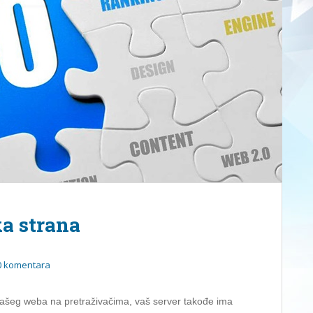
ka strana
0 komentara
st vašeg weba na pretraživačima, vaš server takođe ima