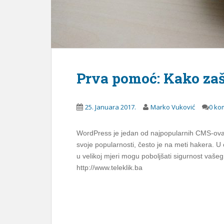
Prva pomoć: Kako zaš
25. Januara 2017.
Marko Vuković
0 ko
WordPress je jedan od najpopularnih CMS-ova k
svoje popularnosti, često je na meti hakera. 
u velikoj mjeri mogu poboljšati sigurnost vaš
http://www.teleklik.ba