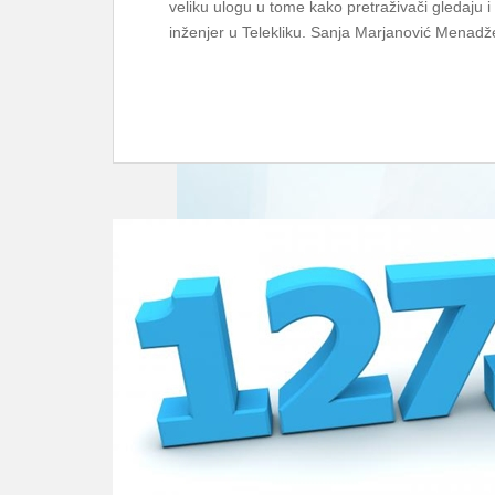
veliku ulogu u tome kako pretraživači gledaju i
inženjer u Telekliku. Sanja Marjanović Menadž