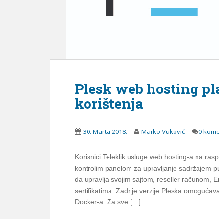
Plesk web hosting pl
korištenja
30. Marta 2018.
Marko Vuković
0 kome
Korisnici Teleklik usluge web hosting-a na ras
kontrolim panelom za upravljanje sadržajem p
da upravlja svojim sajtom, reseller računom,
sertifikatima. Zadnje verzije Pleska omogućava
Docker-a. Za sve […]