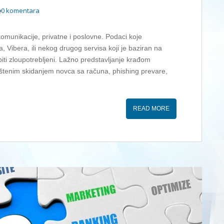
0 komentara
komunikacije, privatne i poslovne. Podaci koje
Vibera, ili nekog drugog servisa koji je baziran na
li biti zloupotrebljeni. Lažno predstavljanje krađom
aštenim skidanjem novca sa računa, phishing prevare,
READ MORE