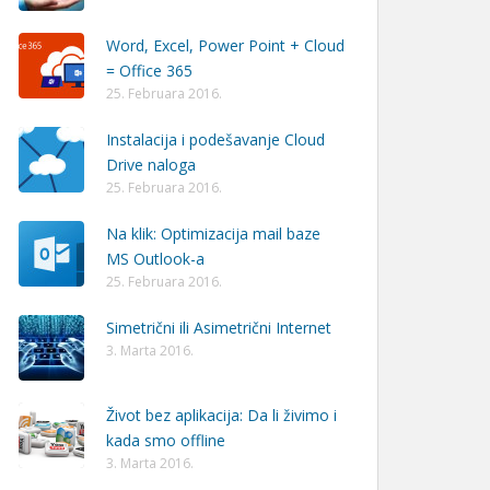
Word, Excel, Power Point + Cloud
= Office 365
25. Februara 2016.
Instalacija i podešavanje Cloud
Drive naloga
25. Februara 2016.
Na klik: Optimizacija mail baze
MS Outlook-a
25. Februara 2016.
Simetrični ili Asimetrični Internet
3. Marta 2016.
Život bez aplikacija: Da li živimo i
kada smo offline
3. Marta 2016.