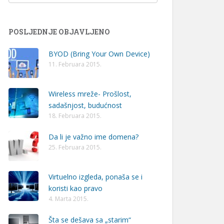
POSLJEDNJE OBJAVLJENO
BYOD (Bring Your Own Device)
11. Februara 2015.
Wireless mreže- Prošlost,
sadašnjost, budućnost
18. Februara 2015.
Da li je važno ime domena?
25. Februara 2015.
Virtuelno izgleda, ponaša se i
koristi kao pravo
4. Marta 2015.
Šta se dešava sa „starim“