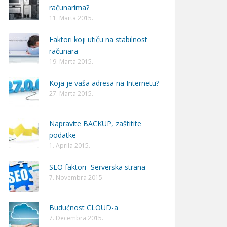
računarima?
11. Marta 2015.
Faktori koji utiču na stabilnost
računara
19. Marta 2015.
Koja je vaša adresa na Internetu?
27. Marta 2015.
Napravite BACKUP, zaštitite
podatke
1. Aprila 2015.
SEO faktori- Serverska strana
7. Novembra 2015.
Budućnost CLOUD-a
7. Decembra 2015.