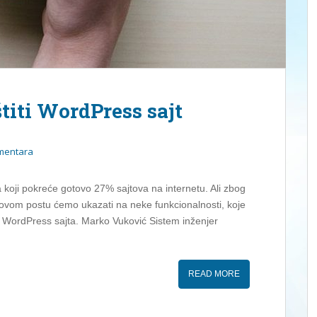
titi WordPress sajt
mentara
oji pokreće gotovo 27% sajtova na internetu. Ali zbog
U ovom postu ćemo ukazati na neke funkcionalnosti, koje
eg WordPress sajta. Marko Vuković Sistem inženjer
READ MORE