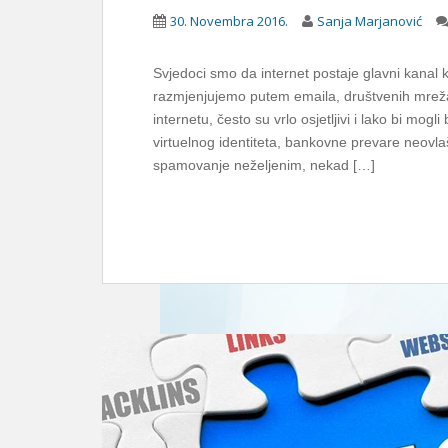
30. Novembra 2016.
Sanja Marjanović
Svjedoci smo da internet postaje glavni kanal 
razmjenjujemo putem emaila, društvenih mreža, 
internetu, često su vrlo osjetljivi i lako bi mog
virtuelnog identiteta, bankovne prevare neovl
spamovanje neželjenim, nekad […]