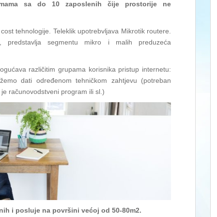
irmama sa do 10 zaposlenih čije prostorije ne
ost tehnologije. Teleklik upotrebvljava Mikrotik routere.
a, predstavlja segmentu mikro i malih preduzeća
ćava različitim grupama korisnika pristup internetu:
ožemo dati određenom tehničkom zahtjevu (potreban
e računovodstveni program ili sl.)
ih i posluje na površini većoj od 50-80m2.