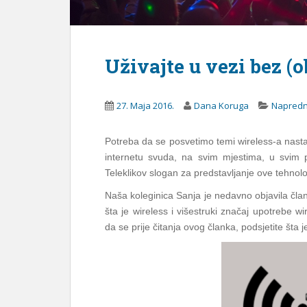
Uživajte u vezi bez (o
27. Maja 2016.
Dana Koruga
Napredna
Potreba da se posvetimo temi wireless-a nastaj
internetu svuda, na svim mjestima, u svim p
Teleklikov slogan za predstavljanje ove tehnol
Naša koleginica Sanja je nedavno objavila čl
šta je wireless i višestruki značaj upotrebe wi
da se prije čitanja ovog članka, podsjetite šta 