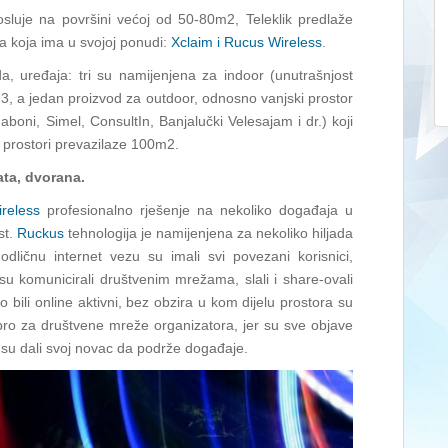
sluje na površini većoj od 50-80m2, Teleklik predlaže
a koja ima u svojoj ponudi:
Xclaim i Rucus Wireless
.
a, uređaja: tri su namijenjena za indoor (unutrašnjost
i-3, a jedan proizvod za outdoor, odnosno vanjski prostor
boni, Simel, ConsultIn, Banjalučki Velesajam i dr.) koji
i prostori prevazilaze 100m2.
ata, dvorana.
reless
profesionalno rješenje na nekoliko događaja u
st.
Ruckus
tehnologija je namijenjena za nekoliko hiljada
dličnu internet vezu su imali svi povezani korisnici,
u komunicirali društvenim mrežama, slali i share-ovali
o bili online aktivni, bez obzira u kom dijelu prostora su
 dobro za društvene mreže organizatora, jer su sve objave
i su dali svoj novac da podrže događaje.