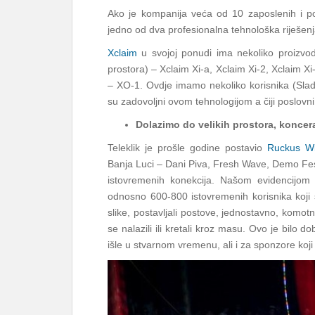
Ako je kompanija veća od 10 zaposlenih i po
jedno od dva profesionalna tehnološka riješenj
Xclaim
u svojoj ponudi ima nekoliko proizvod
prostora) – Xclaim Xi-a, Xclaim Xi-2, Xclaim X
– XO-1. Ovdje imamo nekoliko korisnika (Slada
su zadovoljni ovom tehnologijom a čiji poslovn
Dolazimo do velikih prostora, koncer
Teleklik je prošle godine postavio
Ruckus Wi
Banja Luci – Dani Piva, Fresh Wave, Demo Fe
istovremenih konekcija. Našom evidencijom o
odnosno 600-800 istovremenih korisnika koji s
slike, postavljali postove, jednostavno, komotn
se nalazili ili kretali kroz masu. Ovo je bilo
išle u stvarnom vremenu, ali i za sponzore koj