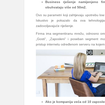
Business rješenje namijenjeno f
obuhvataju više od 50m2.
Ovo su parametri koji zahtjevaju upotrebu low c
Iskustvo je pokazalo da ova tehnologij
zadovoljavajuće riješenje.
Firma ima segmentiranu mrežu, odnosno omogu
„Gosti“, „Zaposleni“ i poseban segment m
pristup internetu određenom serveru na kojem j
Ako je kompanija veća od 10 zaposlen