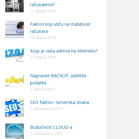
računarima?
11. Marta 2015.
Faktori koji utiču na stabilnost
računara
19. Marta 2015.
Koja je vaša adresa na Internetu?
27. Marta 2015.
Napravite BACKUP, zaštitite
podatke
1. Aprila 2015.
SEO faktori- Serverska strana
7. Novembra 2015.
Budućnost CLOUD-a
7. Decembra 2015.