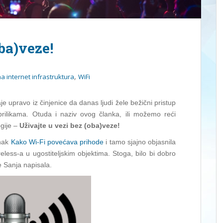
ba)veze!
,
 internet infrastruktura
WiFi
e upravo iz činjenice da danas ljudi žele bežični pristup
rilikama. Otuda i naziv ovog članka, ili možemo reći
ogije –
Uživajte u vezi bez (oba)veze!
anak
Kako Wi-Fi povećava prihode
i tamo sjajno objasnila
reless-a u ugostiteljskim objektima. Stoga, bilo bi dobro
je Sanja napisala.