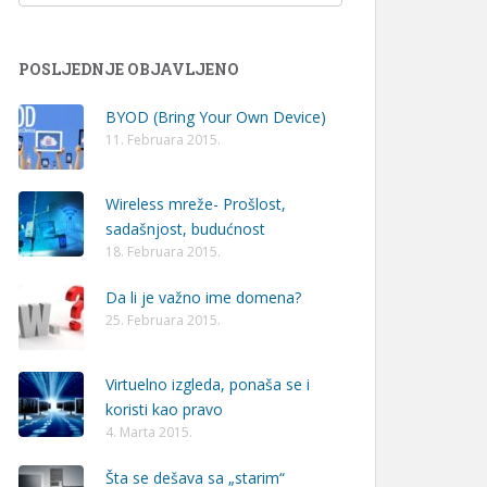
POSLJEDNJE OBJAVLJENO
BYOD (Bring Your Own Device)
11. Februara 2015.
Wireless mreže- Prošlost,
sadašnjost, budućnost
18. Februara 2015.
Da li je važno ime domena?
25. Februara 2015.
Virtuelno izgleda, ponaša se i
koristi kao pravo
4. Marta 2015.
Šta se dešava sa „starim“