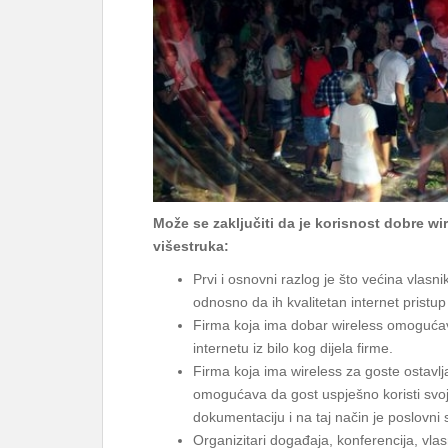
Može se zaključiti da je korisnost dobre wi
višestruka:
Prvi i osnovni razlog je što većina vlasn
odnosno da ih kvalitetan internet pristup
Firma koja ima dobar wireless omogućava
internetu iz bilo kog dijela firme.
Firma koja ima wireless za goste ostavlj
omogućava da gost uspješno koristi svoje
dokumentaciju i na taj način je poslovni s
Organizitari događaja, konferencija, vlas