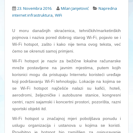
23. Novembra 2016.
Milan Janjetović
Napredna
,
internet infrastruktura
WiFi
U moru današnjih skraćenica, tehničkih/marketinških
pojmova i naziva pored dobrog starog Wi-Fi, pojavio se i
Wi-Fi hotspot, zašto i kako nije tema ovog teksta, već
ćemo se okrenuti samoj primjeni.
Wi-Fi hotspot je naziv za bežične lokalne računarske
mreže postavljene na javnim mjestima, putem kojih
korisnici mogu da pristupaju Internetu koristeći uređaje
koji podršavanju Wi-Fi tehnologiju. Lokacije na kojima se
se Wi-Fi hotspot najčešće nalazi su kafići, hoteli,
aerodromi, željezničke i autobusne stanice, kongresni
centri, razni sajamski i koncertni prostori, pozorišta, razni
sportski objekti itd.
Wi-Fi hotspot u značajnoj mjeri poboljšava ponudu i
uslugu organizacija i ustanova u kojima se koristi.
Provibitno je hotspot bio zamišljen za osiguravanje