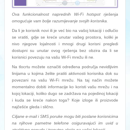
Ova funkcionalnost naprednih Wi-Fi hotspot rješenja
omogućuje vam bolje razumijevanje svojih korisnika.
Da li je korisnik novi ili je već bio na vašoj lokaciji i odlučio
se vratiti, gdje se kreće unutar vašeg prostora, koliki je
nivo njegove lojalnosti i mnogi drugi korisni pregledi
dostupni su unutar ovog rješenja bez obzira da li se
korisnici povezuju na vašu Wi-Fi mrežu ili ne.
Na tlocrtu možete označiti određena područja nevidljivim
linijama u kojima želite pratiti aktivnosti korisnika dok su
povezani na vašu Wi-Fi mrežu. Na taj način možete
momentalno dobiti informacije ko koristi vašu mrežu i na
kojoj lokaciji, koliko dugo se zadržava na pojedinoj lokaciji
i kuda se kreće nakon toga? Koje izloge ili proizvode
najčešće gleda i slično.
Ciljane e-mail i SMS poruke mogu biti poslane korisnicima
na njihove pametne telefone osiguravajući im uvid u
atraktivne ponude i trenutne akcije na vašoj lokaciji.