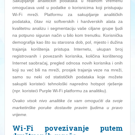
Sakupljanje analitičkih podataka u realnom vremenu
omogućava uvid u podatke o korisnicima koji pristupaju
Wi-Fi mreži. Platformu za sakupljanje analitičkih
podataka, čitav niz softverskih i hardverskih alata za
kvalitetnu analizu i segmentaciju vaše ciljane grupe ljudi
na potpuno siguran način u bilo kom trenutku. Korisnička
demografija kao što su starosna dob, pol, mjesto i dužina
trajanja korištenja pristupa Internetu, ukupan broj
registrovanih i povezanih korisnika, količina korištenog
Internet saobraćaj, pregled odnosa novih korisnika i onih
koji su već bili na mreži, prosjek trajanja veze na mreži,
samo su neki od statističkih podataka koje možete
sakupiti koristeći tehnološki napredno hotspot rješenje
(npr. koristeći Purple Wi-Fi platformu za analitiku).
Ovako visok nivo analitike će vam omogućiti da svoje
marketinške poruke dostavite pravim ljudima u pravo
vrijeme.
Wi-Fi povezivanje putem