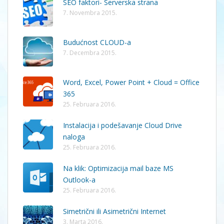
SEO faktori- Serverska strana
7. Novembra 2015.
Budućnost CLOUD-a
7. Decembra 2015.
Word, Excel, Power Point + Cloud = Office
365
25. Februara 2016.
Instalacija i podešavanje Cloud Drive
naloga
25. Februara 2016.
Na klik: Optimizacija mail baze MS
Outlook-a
25. Februara 2016.
Simetrični ili Asimetrični Internet
3. Marta 2016.