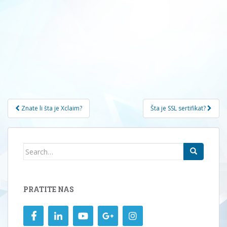
Navigacija
Znate li šta je Xclaim?
Šta je SSL sertifikat?
članaka
Search
for:
PRATITE NAS