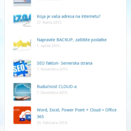
Koja je vaša adresa na Internetu?
27. Marta 2015.
Napravite BACKUP, zaštitite podatke
1. Aprila 2015.
SEO faktori- Serverska strana
7. Novembra 2015.
Budućnost CLOUD-a
7. Decembra 2015.
Word, Excel, Power Point + Cloud = Office
365
25. Februara 2016.