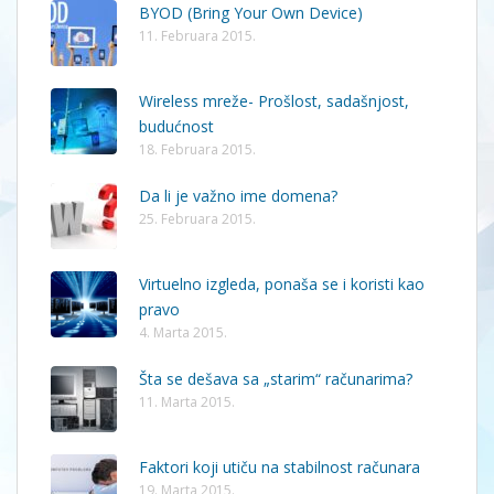
BYOD (Bring Your Own Device)
11. Februara 2015.
Wireless mreže- Prošlost, sadašnjost,
budućnost
18. Februara 2015.
Da li je važno ime domena?
25. Februara 2015.
Virtuelno izgleda, ponaša se i koristi kao
pravo
4. Marta 2015.
Šta se dešava sa „starim“ računarima?
11. Marta 2015.
Faktori koji utiču na stabilnost računara
19. Marta 2015.