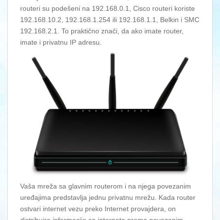
routeri su podešeni na 192.168.0.1, Cisco routeri koriste
192.168.10.2, 192.168.1.254 ili 192.168.1.1, Belkin i SMC
192.168.2.1. To praktično znači, da ako imate router,
imate i privatnu IP adresu.
Vaša mreža sa glavnim routerom i na njega povezanim
uređajima predstavlja jednu privatnu mrežu. Kada router
ostvari internet vezu preko Internet provajdera, on
distribuira informacije sa interneta prema povezanim