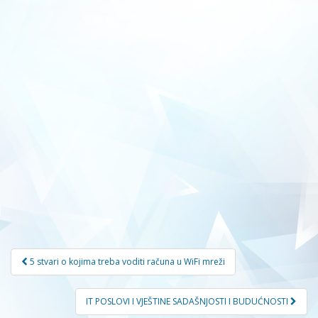
Navigacija
5 stvari o kojima treba voditi računa u WiFi mreži
članaka
IT POSLOVI I VJEŠTINE SADAŠNJOSTI I BUDUĆNOSTI