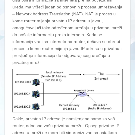
uređajima vršeći jedan od osnovnih procesa umrežavanja
– Network Address Translation (NAT). NAT je proces u
kome router mijenja privatnu IP adresu u javnu,
omogućavajući tako određenom uređaju u privatnoj mreži
da pošalje informaciju preko interneta. Kada se
informacija vrati sa interneta na router, dešava se obrnut
proces u kome router mijenja javnu IP adresu u privatnu i
prosljeđuje informaciju do odgovarajućeg uređaja u
privatnoj mreži.
Dakle, privatna IP adresa je namijenjena samo za vaš
router, odnosno vašu privatnu mrežu. Opseg privatne IP
adrese u mreži ne mora biti sinhronizovan sa ostatkom