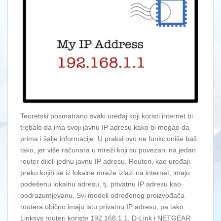
Teoretski posmatrano svaki uređaj koji koristi internet bi
trebalo da ima svoji javnu IP adresu kako bi mogao da
prima i šalje informacije. U praksi ovo ne funkcioniše baš
tako, jer više računara u mreži koji su povezani na jedan
router dijeli jednu javnu IP adresu. Routeri, kao uređaji
preko kojih se iz lokalne mreže izlazi na internet, imaju
podešenu lokalnu adresu, tj. privatnu IP adresu kao
podrazumjevanu. Svi modeli određenog proizvođača
routera obično imaju istu privatnu IP adresu, pa tako
Linksys routeri koriste 192.168.1.1, D-Link i NETGEAR