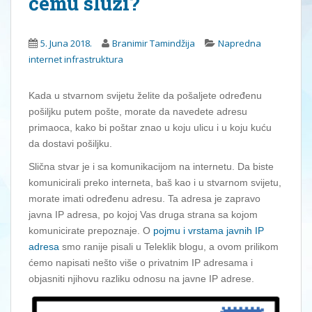
čemu služi?
5. Juna 2018.
Branimir Tamindžija
Napredna
internet infrastruktura
Kada u stvarnom svijetu želite da pošaljete određenu
pošiljku putem pošte, morate da navedete adresu
primaoca, kako bi poštar znao u koju ulicu i u koju kuću
da dostavi pošiljku.
Slična stvar je i sa komunikacijom na internetu. Da biste
komunicirali preko interneta, baš kao i u stvarnom svijetu,
morate imati određenu adresu. Ta adresa je zapravo
javna IP adresa, po kojoj Vas druga strana sa kojom
komunicirate prepoznaje. O
pojmu i vrstama javnih IP
adresa
smo ranije pisali u Teleklik blogu, a ovom prilikom
ćemo napisati nešto više o privatnim IP adresama i
objasniti njihovu razliku odnosu na javne IP adrese.