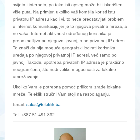
svijeta i interneta, pa tako isti opseg može biti iskorišten
više puta. Na primjer, ukoliko vaš komšija koristi istu
privatnu IP adresu kao i vi, to neće predstavljati problem
u internet komunikaciji, jer je to njegova privatna mreža, a
ne vaša. Internet aktivnost određenog korisnika je
prepoznatljiva po njegovoj javnoj, a ne privatnoj IP adresi.
To znači da nije moguće geografski locirati korisnika
uređaja po njegovoj privatnoj IP adresi, već samo po
javnoj. Takođe, upotreba privatnih IP adresa je praktično
neograničena, što nudi velike mogućnosti za lokalno
umrežavanje.
Ukoliko Vam je potrebna pomoć prilikom izrade lokalne
mreže, Teleklik stručni Vam stoji na raspolaganju.
Email:
sales@teleklik.ba
Tel: +387 51 491 862