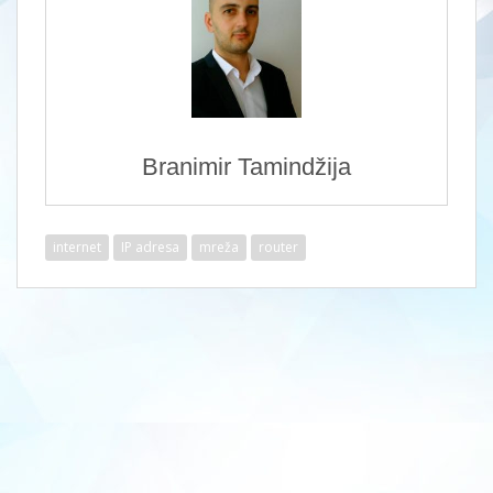
Branimir Tamindžija
internet
IP adresa
mreža
router