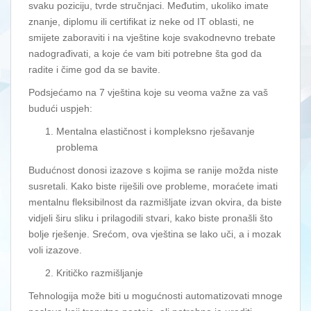
svaku poziciju, tvrde stručnjaci. Međutim, ukoliko imate
znanje, diplomu ili certifikat iz neke od IT oblasti, ne
smijete zaboraviti i na vještine koje svakodnevno trebate
nadograđivati, a koje će vam biti potrebne šta god da
radite i čime god da se bavite.
Podsjećamo na 7 vještina koje su veoma važne za vaš
budući uspjeh:
Mentalna elastičnost i kompleksno rješavanje
problema
Budućnost donosi izazove s kojima se ranije možda niste
susretali. Kako biste riješili ove probleme, moraćete imati
mentalnu fleksibilnost da razmišljate izvan okvira, da biste
vidjeli širu sliku i prilagodili stvari, kako biste pronašli što
bolje rješenje. Srećom, ova vještina se lako uči, a i mozak
voli izazove.
Kritičko razmišljanje
Tehnologija može biti u mogućnosti automatizovati mnoge