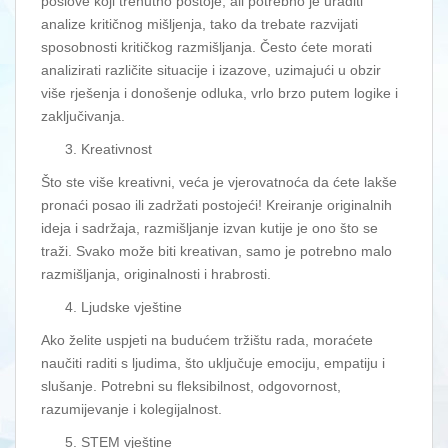
poslove koji trenutno postoje, ali potrebno je uraditi
analize kritičnog mišljenja, tako da trebate razvijati
sposobnosti kritičkog razmišljanja. Često ćete morati
analizirati različite situacije i izazove, uzimajući u obzir
više rješenja i donošenje odluka, vrlo brzo putem logike i
zaključivanja.
Kreativnost
Što ste više kreativni, veća je vjerovatnoća da ćete lakše
pronaći posao ili zadržati postojeći! Kreiranje originalnih
ideja i sadržaja, razmišljanje izvan kutije je ono što se
traži. Svako može biti kreativan, samo je potrebno malo
razmišljanja, originalnosti i hrabrosti.
Ljudske vještine
Ako želite uspjeti na budućem tržištu rada, moraćete
naučiti raditi s ljudima, što uključuje emociju, empatiju i
slušanje. Potrebni su fleksibilnost, odgovornost,
razumijevanje i kolegijalnost.
STEM vještine