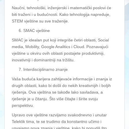
Naučni, tehnološki, inženjerski i matematički poslovi će
biti traženi i u budućnosti. Kako tehnologija napreduje,
STEM vještine su sve traženije.
SMAC vještine
SMAC je idealan put koji integriše četiri oblasti, Social
media, Mobility, Google Analitics i Cloud. Poznavajući
vještine u okviru ovih oblasti postajete produktivniji,
inovativniji i dominantniji na tržištu.
Interdisciplinarno znanje
Vaša buduća karijera zahtijevaće informacije i znanja iz
drugih oblasti, kako bi došli do nekih kreativnijih i boljih
rješenja. Ova vještina se takođe lako savladava, a
rješenje je u čitanju. Što više čitajte i širite svoju
perspektivu.
Upravo ove vještine razvijamo svakodnevno i unutar
Teleklik tima, te se trudimo da konstantno učimo i
usvajamo nova znanja i vještine, kako bi ponudili što