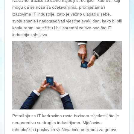
Naravno, tražiće se samo najbolji stručnjaci i kadrovi, koji
mogu da se nose sa očekivanjima, promjenama i
izazovima IT industrije, zato je važno ulagati u sebe,
svoje znanje i nadograđivati vještine svaki dan, kako bi bili
konkurentni na tržištu i bili spremni za sve ono što IT
industrija zahtijeva.
Potražnja za IT kadrovima raste brzinom svjetlosti, što je
neuporedivo sa drugim industrijama. Mješavina
tehnoloških i poslovnih vještina biće potrebna za gotovo