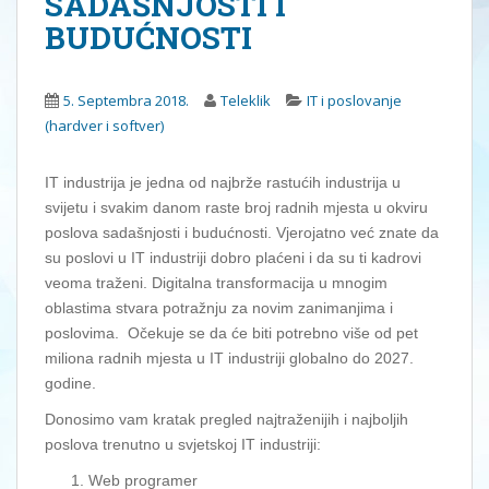
SADAŠNJOSTI I
BUDUĆNOSTI
5. Septembra 2018.
Teleklik
IT i poslovanje
(hardver i softver)
IT industrija je jedna od najbrže rastućih industrija u
svijetu i svakim danom raste broj radnih mjesta u okviru
poslova sadašnjosti i budućnosti. Vjerojatno već znate da
su poslovi u IT industriji dobro plaćeni i da su ti kadrovi
veoma traženi. Digitalna transformacija u mnogim
oblastima stvara potražnju za novim zanimanjima i
poslovima. Očekuje se da će biti potrebno više od pet
miliona radnih mjesta u IT industriji globalno do 2027.
godine.
Donosimo vam kratak pregled najtraženijih i najboljih
poslova trenutno u svjetskoj IT industriji:
Web programer