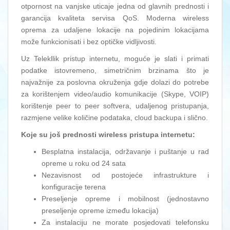
otpornost na vanjske uticaje jedna od glavnih prednosti i
garancija kvaliteta servisa QoS. Moderna wireless
oprema za udaljene lokacije na pojedinim lokacijama
može funkcionisati i bez optičke vidljivosti.
Uz Telekllik pristup internetu, moguće je slati i primati
podatke istovremeno, simetričnim brzinama što je
najvažnije za poslovna okruženja gdje dolazi do potrebe
za korištenjem video/audio komunikacije (Skype, VOIP)
korištenje peer to peer softvera, udaljenog pristupanja,
razmjene velike količine podataka, cloud backupa i slično.
Koje su još prednosti wireless pristupa internetu:
Besplatna instalacija, održavanje i puštanje u rad
opreme u roku od 24 sata
Nezavisnost od postojeće infrastrukture i
konfiguracije terena
Preseljenje opreme i mobilnost (jednostavno
preseljenje opreme između lokacija)
Za instalaciju ne morate posjedovati telefonsku