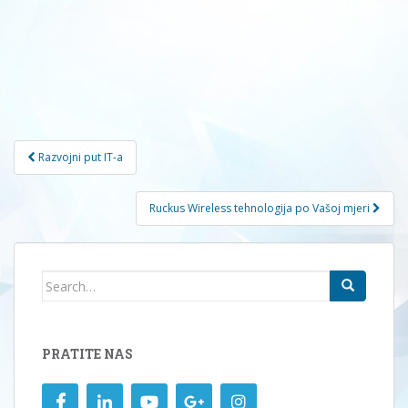
Navigacija
Razvojni put IT-a
članaka
Ruckus Wireless tehnologija po Vašoj mjeri
Search
for:
PRATITE NAS