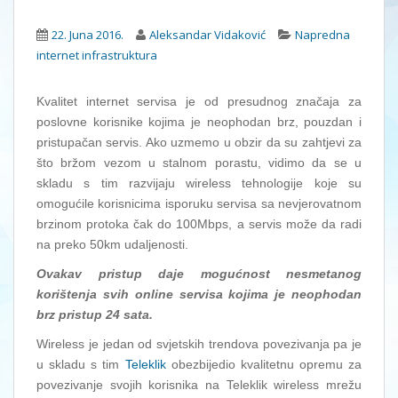
22. Juna 2016.
Aleksandar Vidaković
Napredna
internet infrastruktura
Kvalitet internet servisa je od presudnog značaja za
poslovne korisnike kojima je neophodan brz, pouzdan i
pristupačan servis. Ako uzmemo u obzir da su zahtjevi za
što bržom vezom u stalnom porastu, vidimo da se u
skladu s tim razvijaju wireless tehnologije koje su
omogućile korisnicima isporuku servisa sa nevjerovatnom
brzinom protoka čak do 100Mbps, a servis može da radi
na preko 50km udaljenosti.
Ovakav pristup daje mogućnost nesmetanog
korištenja svih online servisa kojima je neophodan
brz pristup 24 sata.
Wireless je jedan od svjetskih trendova povezivanja pa je
u skladu s tim
Teleklik
obezbijedio kvalitetnu opremu za
povezivanje svojih korisnika na Teleklik wireless mrežu