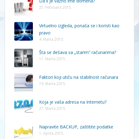
Da li je važno ime domena?
25. Februara 2015.
Virtuelno izgleda, ponaša se i koristi kao
pravo
4. Marta 2015.
Šta se dešava sa „starim“ računarima?
11. Marta 2015.
Faktori koji utiču na stabilnost računara
19. Marta 2015.
Koja je vaša adresa na Internetu?
27. Marta 2015.
Napravite BACKUP, zaštitite podatke
1. Aprila 2015.