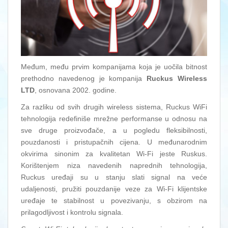
Međum, među prvim kompanijama koja je uočila bitnost
prethodno navedenog je kompanija
Ruckus Wireless
LTD
, osnovana 2002. godine.
Za razliku od svih drugih wireless sistema, Ruckus WiFi
tehnologija redefiniše mrežne performanse u odnosu na
sve druge proizvođače, a u pogledu fleksibilnosti,
pouzdanosti i pristupačnih cijena. U međunarodnim
okvirima sinonim za kvalitetan Wi-Fi jeste Ruskus.
Korištenjem niza navedenih naprednih tehnologija,
Ruckus uređaji su u stanju slati signal na veće
udaljenosti, pružiti pouzdanije veze za Wi-Fi klijentske
uređaje te stabilnost u povezivanju, s obzirom na
prilagodljivost i kontrolu signala.