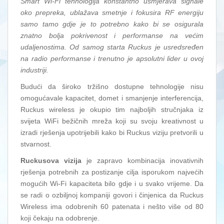
Smart Wi-Fi tehnologija konstantno usmjerava signale
oko prepreka, ublažava smetnje i fokusira RF energiju
samo tamo gdje je to potrebno kako bi se osigurala
znatno bolja pokrivenost i performanse na većim
udaljenostima. Od samog starta Ruckus je usredsređen
na radio performanse i trenutno je apsolutni lider u ovoj
industriji.
Budući da široko tržišno dostupne tehnologije nisu
omogućavale kapacitet, domet i smanjenje interferencija,
Ruckus wireless je okupio tim najboljih stručnjaka iz
svijeta WiFi bežičnih mreža koji su svoju kreativnost u
izradi rješenja upotrijebili kako bi Ruckus viziju pretvorili u
stvarnost.
Ruckusova vizija
je zapravo kombinacija inovativnih
rješenja potrebnih za postizanje cilja isporukom najvećih
mogućih Wi-Fi kapaciteta bilo gdje i u svako vrijeme. Da
se radi o ozbiljnoj kompaniji govori i činjenica da Ruckus
Wireless ima odobrenih 60 patenata i nešto više od 80
koji čekaju na odobrenje.