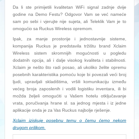
Da li ste primijetili kvalitetan WiFi signal zadnje dvije
godine na Demo Festu? Odgovor Vam se već nameće
sam po sebi i vjerujte nije sujeta, ali Teleklik Vam je to
omogućio sa Ruckus Wireless opremom.
Ipak, za manje prostorije i jednostavnije sisteme,
kompanija Ruckus je predstavila tržištu brand Xclaim
Wireless sistem skromnijih mogućnosti u pogledu
dodatnih opcija, ali i dalje visokog kvaliteta i stabilnosti.
Xclaim je nešto što radi posao, ali ukoliko želite opremu
posebnih karakteristika pomoću koje bi povezali veći broj
ljudi, upravljali skladištima, vršili komunikaciju između
većeg broja zaposlenih i vodili logistiku inventara, ili bi
možda željeli omogućiti u Vašem hotelu otključavanje
vrata, poručivanja hrane sl. sa jednog mjesta i iz jedne
aplikacije onda je za Vas Ruckus najbolje rješenje.
Xclaim iziskuje posebnu temu o čemu ćemo nekom
drugom prilikom.