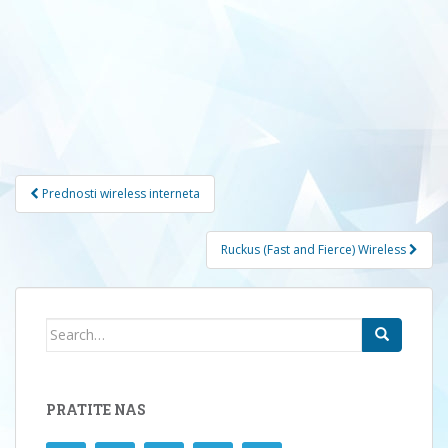
Navigacija
Prednosti wireless interneta
članaka
Ruckus (Fast and Fierce) Wireless
Search
for:
PRATITE NAS