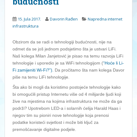
budućnosti
15. Jula 2017.
Davorin Rađen
Napredna internet
infrastruktura
Obzirom da se radi o tehnologiji budućnosti, nije na
odmet da se još jednom podsjetimo šta je ustvari LiFi.
Naš kolega Milan Janjetović je pisao na temu razvoja LiFi
tehnologije i uporedio je sa WiFi tehnologijom (
“Hoće li Li-
Fi zamijeniti Wi-Fi?”).
Da pročitamo šta nam kolega Davor
piše na temu LiFi tehnologije.
Šta ako bi mogli da koristimo postojeće tehnologije kako
bi omogućili pristup Internetu više od 4 milijarde ljudi koji
žive na mjestima na kojima infrastruktura ne može da ga
podrži? Upotrebom LED-a i solarnih ćelija Harald Haas i
njegov tim su pioniri nove tehnologije koja prenosi
podatke koristeći svjetlost i može biti ključ za
premošćavanje digitalne podjele.