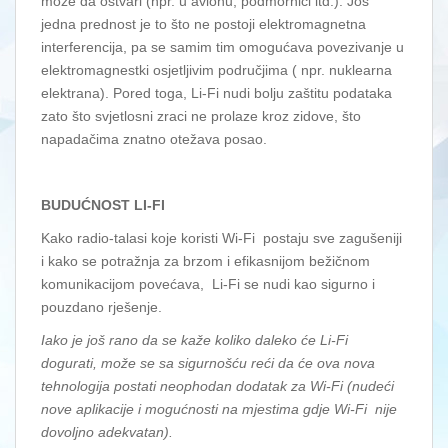
može da ostvari (npr. u avionu, podmornici itd.). Još
jedna prednost je to što ne postoji elektromagnetna
interferencija, pa se samim tim omogućava povezivanje u
elektromagnestki osjetljivim područjima ( npr. nuklearna
elektrana). Pored toga, Li-Fi nudi bolju zaštitu podataka
zato što svjetlosni zraci ne prolaze kroz zidove, što
napadačima znatno otežava posao.
BUDUĆNOST LI-FI
Kako radio-talasi koje koristi Wi-Fi postaju sve zagušeniji
i kako se potražnja za brzom i efikasnijom bežičnom
komunikacijom povećava, Li-Fi se nudi kao sigurno i
pouzdano rješenje.
Iako je još rano da se kaže koliko daleko će Li-Fi
dogurati, može se sa sigurnošću reći da će ova nova
tehnologija postati neophodan dodatak za Wi-Fi (nudeći
nove aplikacije i mogućnosti na mjestima gdje Wi-Fi nije
dovoljno adekvatan).