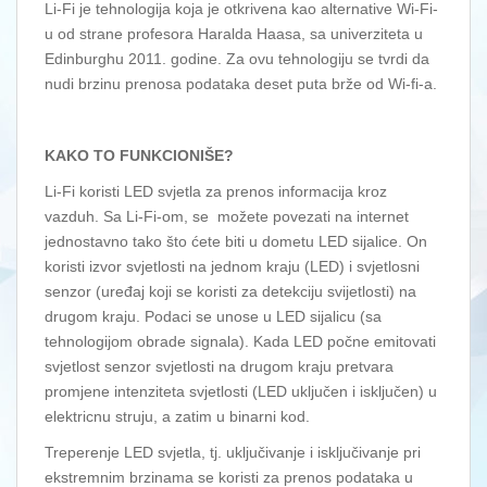
Li-Fi je tehnologija koja je otkrivena kao alternative Wi-Fi-
u od strane profesora Haralda Haasa, sa univerziteta u
Edinburghu 2011. godine. Za ovu tehnologiju se tvrdi da
nudi brzinu prenosa podataka deset puta brže od Wi-fi-a.
KAKO TO FUNKCIONIŠE?
Li-Fi koristi LED svjetla za prenos informacija kroz
vazduh. Sa Li-Fi-om, se možete povezati na internet
jednostavno tako što ćete biti u dometu LED sijalice. On
koristi izvor svjetlosti na jednom kraju (LED) i svjetlosni
senzor (uređaj koji se koristi za detekciju svijetlosti) na
drugom kraju. Podaci se unose u LED sijalicu (sa
tehnologijom obrade signala). Kada LED počne emitovati
svjetlost senzor svjetlosti na drugom kraju pretvara
promjene intenziteta svjetlosti (LED uključen i isključen) u
elektricnu struju, a zatim u binarni kod.
Treperenje LED svjetla, tj. uključivanje i isključivanje pri
ekstremnim brzinama se koristi za prenos podataka u