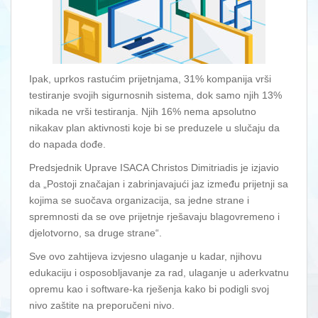
Ipak, uprkos rastućim prijetnjama, 31% kompanija vrši
testiranje svojih sigurnosnih sistema, dok samo njih 13%
nikada ne vrši testiranja. Njih 16% nema apsolutno
nikakav plan aktivnosti koje bi se preduzele u slučaju da
do napada dođe.
Predsjednik Uprave ISACA Christos Dimitriadis je izjavio
da „Postoji značajan i zabrinjavajući jaz između prijetnji sa
kojima se suočava organizacija, sa jedne strane i
spremnosti da se ove prijetnje rješavaju blagovremeno i
djelotvorno, sa druge strane“.
Sve ovo zahtijeva izvjesno ulaganje u kadar, njihovu
edukaciju i osposobljavanje za rad, ulaganje u aderkvatnu
opremu kao i software-ka rješenja kako bi podigli svoj
nivo zaštite na preporučeni nivo.