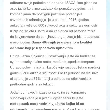
odbrane svoje podatke od napada. ISACA, kao globalna
asocijacija koja ima zadatak da pomaže pojedincima i
kompanijama da postignu pozitivne potencijale
savremenih tehnologija, je u oktobru, 2016. godine
anketirala više od 600 rukovodilaca iz sektora sigurnosti
iz cijelog svijeta i utvrdila da četvorica od petorice misle
da je vjerovatno da će njihova organizacija biti napadnuta
u ovoj godini.
Samo 46% njih je uvjereno u kvalitet
odbrane koji je uspostavio njihov tim
.
Druga važna činjenica u istraživanju jeste da budžet za
cyber security stalno raste, međutim, sporijim tempom.
Upravo polovina ispitanika očekuje rast budžeta u nardnoj
godini u cilju dizanja sigurnosti i bezbijednosti na viši nivo,
al taj broj je za 61% manji u odnosu na očekivanja iz
prethodne godine za tekuću.
Jedan od najvećih izazova sa kojim se kompanije
suočavaju kada je u pitanju cyber security jeste
nedostatak neophodnih vještina kojim bi se
odgovorilo na navedene napade
. Pored ovoga, mnoge