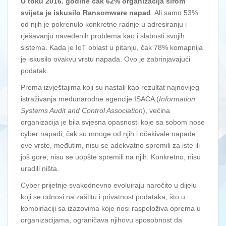
U toku 2016. godine čak 62% organizacija širom
svijeta je iskusilo Ransomware napad
. Ali samo 53%
od njih je pokrenulo konkretne radnje u adresiranju i
rješavanju navedenih problema kao i slabosti svojih
sistema. Kada je IoT oblast u pitanju, čak 78% komapnija
je iskusilo ovakvu vrstu napada. Ovo je zabrinjavajući
podatak.
Prema izvještajima koji su nastali kao rezultat najnovijeg
istraživanja međunarodne agencije ISACA (
Information
Systems Audit and Control Association
), većina
organizacija je bila svjesna opasnosti koje sa sobom nose
cyber napadi, čak su mnoge od njih i očekivale napade
ove vrste, međutim, nisu se adekvatno spremili za iste ili
još gore, nisu se uopšte spremili na njih. Konkretno, nisu
uradili ništa.
Cyber prijetnje svakodnevno evoluiraju naročito u dijelu
koji se odnosi na zaštitu i privatnost podataka, što u
kombinaciji sa izazovima koje nosi raspoloživa oprema u
organizacijama, ograničava njihovu sposobnost da