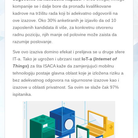
kompanije se i dalje bore da pronađu kvalifikovane
kadrove na tržištu rada koji bi adekvatno odgovorili na
ove izazove. Oko 30% anketiranih je izjavilo da od 10
zaposlenih kandidata ili više, za konkretnu otvorenu
radnu poziciju, njih manje od polovine može zaista da
razumije poslovanje.
Sve ovo izaziva domino efekat i prelijeva se u druge sfere
IT-a. Tako je ugrožen i ubrzani rast
IoT-a (
Internet of
Things
)
za šta ISACA kaže da zamjenjujući mobilnu
tehnoilogiju postaje glavna oblast koje je izložena riziku a
bez adekvatnog odgovora na sigurnosne izazove kao i
izazove u oblasti privatnost. Sa ovim se slaže čak 97%
ispitanika.