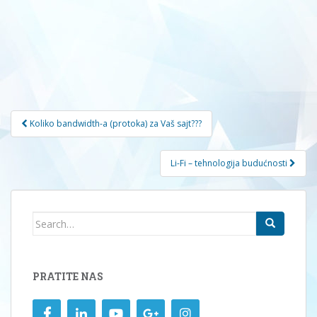
Navigacija
Koliko bandwidth-a (protoka) za Vaš sajt???
članaka
Li-Fi – tehnologija budućnosti
Search
for:
PRATITE NAS