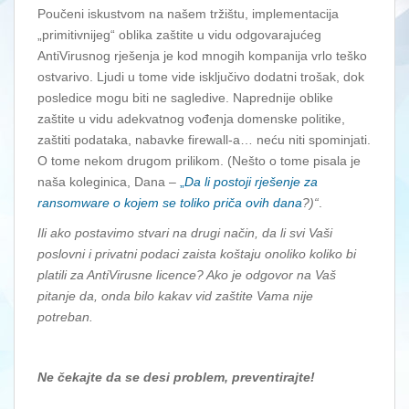
Poučeni iskustvom na našem tržištu, implementacija
„primitivnijeg“ oblika zaštite u vidu odgovarajućeg
AntiVirusnog rješenja je kod mnogih kompanija vrlo teško
ostvarivo. Ljudi u tome vide isključivo dodatni trošak, dok
posledice mogu biti ne sagledive. Naprednije oblike
zaštite u vidu adekvatnog vođenja domenske politike,
zaštiti podataka, nabavke firewall-a… neću niti spominjati.
O tome nekom drugom prilikom. (Nešto o tome pisala je
naša koleginica, Dana –
„
Da li postoji rješenje za
ransomware o kojem se toliko priča ovih dana
?)“
.
Ili ako postavimo stvari na drugi način, da li svi Vaši
poslovni i privatni podaci zaista koštaju onoliko koliko bi
platili za AntiVirusne licence? Ako je odgovor na Vaš
pitanje da, onda bilo kakav vid zaštite Vama nije
potreban.
Ne čekajte da se desi problem, preventirajte!