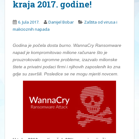
kraja 2017. godine!
6. Jula 2017.
Danijel Bobar
Zaštita od virusa i
malicioznih napada
Godina je počela dosta burno. WannaCry Ransomware
napad je kompromitovao milione računare što je
prouzrokovalo ogromne probleme, izazvalo milionske
štete a privatni podaci firmi i njihovih zaposlenih ko zna
gdje su završili. Posledice se ne mogu mjeriti novcem.