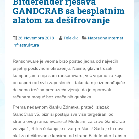
Bitdefender rješava
GANDCRAB sa besplatnim
alatom za dešifrovanje
26. Novembra 2018.
Teleklik
Napredna internet
infrastruktura
Ransomware je veoma brzo postao jedna od najvećih
prijetnji poslovnom okruženju. Naime, glavni trošak
kompanijama nije sam ransomware, već vrijeme za koje
on uspori rad svih zaposlenih – tako da nije iznenađujuće
da samo trećina preduzeća vjeruje da je oporavak
računara moguć bez značajnih gubitaka.
Prema nedavnom članku Zdnet-a, prateći izlazak
GandCrab v5, biznisi postaju sve više targetirani od
strane ovog ransomware-a! Međutim, za žrtve GandCrab
verzija 1, 4 ili 5 čekanje je stvar prošlosti! Sada je tu novi
alat za dešifrovanje lansiran od strane Bitdefender Labs-a