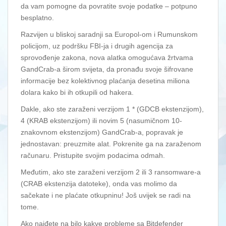
da vam pomogne da povratite svoje podatke – potpuno
besplatno.
Razvijen u bliskoj saradnji sa Europol-om i Rumunskom
policijom, uz podršku FBI-ja i drugih agencija za
sprovođenje zakona, nova alatka omogućava žrtvama
GandCrab-a širom svijeta, da pronađu svoje šifrovane
informacije bez kolektivnog plaćanja desetina miliona
dolara kako bi ih otkupili od hakera.
Dakle, ako ste zaraženi verzijom 1 * (GDCB ekstenzijom),
4 (KRAB ekstenzijom) ili novim 5 (nasumičnom 10-
znakovnom ekstenzijom) GandCrab-a, popravak je
jednostavan: preuzmite alat. Pokrenite ga na zaraženom
računaru. Pristupite svojim podacima odmah.
Međutim, ako ste zaraženi verzijom 2 ili 3 ransomware-a
(CRAB ekstenzija datoteke), onda vas molimo da
sačekate i ne plaćate otkupninu! Još uvijek se radi na
tome.
Ako naiđete na bilo kakve probleme sa Bitdefender