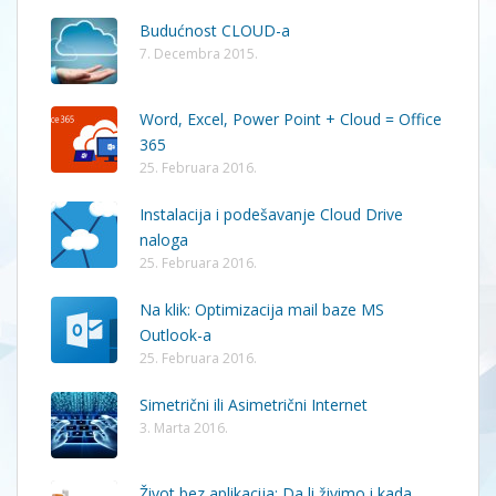
Budućnost CLOUD-a
7. Decembra 2015.
Word, Excel, Power Point + Cloud = Office
365
25. Februara 2016.
Instalacija i podešavanje Cloud Drive
naloga
25. Februara 2016.
Na klik: Optimizacija mail baze MS
Outlook-a
25. Februara 2016.
Simetrični ili Asimetrični Internet
3. Marta 2016.
Život bez aplikacija: Da li živimo i kada