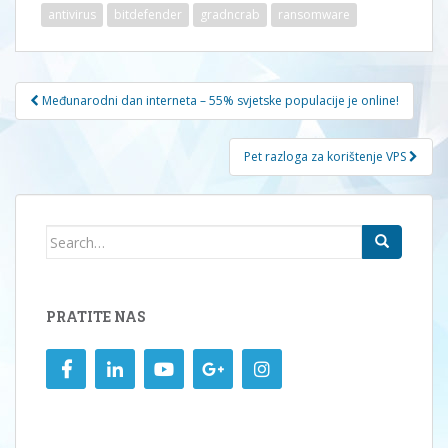
antivirus
bitdefender
gradncrab
ransomware
Navigacija
Međunarodni dan interneta – 55% svjetske populacije je online!
članaka
Pet razloga za korištenje VPS
Search
for:
PRATITE NAS