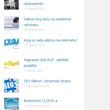
računarima?
11. Marta 2015.
Faktori koji utiču na stabilnost
računara
19. Marta 2015.
Koja je vaša adresa na Internetu?
27. Marta 2015.
Napravite BACKUP, zaštitite
podatke
1. Aprila 2015.
SEO faktori- Serverska strana
7. Novembra 2015.
Budućnost CLOUD-a
7. Decembra 2015.