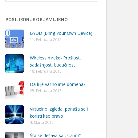
POSLJEDNJE OBJAVLJENO
BYOD (Bring Your Own Device)
11. Februara 2015.
Wireless mreže- Prošlost,
sadašnjost, budućnost
18. Februara 2015.
Da li je važno ime domena?
25. Februara 2015.
Virtuelno izgleda, ponaša se i
koristi kao pravo
4. Marta 2015.
Šta se dešava sa „starim“