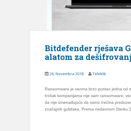
Bitdefender rješava
alatom za dešifrovan
26. Novembra 2018.
Teleklik
Ransomware je veoma brzo postao jedna od naj
trošak kompanijama nije sam ransomware, već v
da nije iznenađujuće da samo trećina preduze
značajnih gubitaka. Prema nedavnom članku Zdn