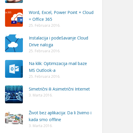
Word, Excel, Power Point + Cloud
= Office 365
25. Februara 2016.
Instalacija i podešavanje Cloud
Drive naloga
25. Februara 2016.
Na klik: Optimizacija mail baze
MS Outlook-a
25. Februara 2016.
Simetrični ili Asimetrični Internet
3. Marta 2016.
Život bez aplikacija: Da li živimo i
kada smo offline
3. Marta 2016.