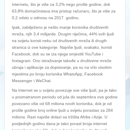
internetu, što je više za 3,2% nego prošle godine, dok
63,8% domaćinstava ima pristup računaru, što je više za
0,2 odsto u odnosu na 2017. godinu.
Ipak, zabilježeno je nešto manje korisnika društvenih
mreža, njih 3,4 milijarde. Drugim riječima, 44% svih ljudi
na svijetu koristi neku od društvenih mreža ili drugih
stranica iz ove kategorije. Najviše ljudi, svakako, koristi
Facebook, dok su se iza njega smjestili YouTube i
Instagram. Ovo istraživanje takođe u društvene mreže
ubraja i aplikacije za dopisivanje, pa su na vrlo visokim
mjestima po broju korisnika WhatsApp, Facebook
Messenger i WeChat.
Na Internet se u svijetu povezuje sve više ljudi, pa je tako
u posmatranom periodu od jula do septembra ove godine
povezano više od 68 miliona novih korisnika, dok je od
prošle godine broj online ljudi u svijetu porastao za 284
miliona. Rast najviše dolazi sa tržišta Afrike i Azije. U
posljednjih godinu dana je tako porast broja internet