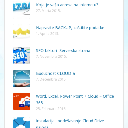
Koja je vaša adresa na Internetu?
27. Marta 2015.
Napravite BACKUP, zaštitite podatke
1. Aprila 2015.
SEO faktori- Serverska strana
7. Novembra 2015.
Budućnost CLOUD-a
7. Decembra 2015.
Word, Excel, Power Point + Cloud = Office
365
25. Februara 2016.
Instalacija i podešavanje Cloud Drive
naloga