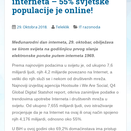
interneta – 55% svjetske
populacije je online!
29. Oktobra 2018.
Teleklik
IT razonoda
Međunarodni dan interneta, 29. oktobar, obilježava
se širom svijeta na godišnjicu prvog slanja
elektronske poruke putem interneta 1969.
Prema najnovijim podacima u svijetu je, od ukupno 7,6
milijardi ljudi, njih 4,2 milijarde povezano na Internet, a
veliki dio njih služi se i nekom od društvenih mreža.
Najnoviji izvještaj agencija Hootsuite i We Are Social, Q4
Global Digital Statshot report, otkriva zanimljive podatke o
trendovima upotrebe Interneta i društvenih mreža u
svijetu. Od ukupno 7,655 milijardi ljudi, ovo istraživanje
procjenjuje da je na Internet na ovaj ili onaj način spojeno
njih 4,176 milijardi, odnosno oko 55%.
U BiH u ovoj godini oko 69,2% domaćinstava ima pristup