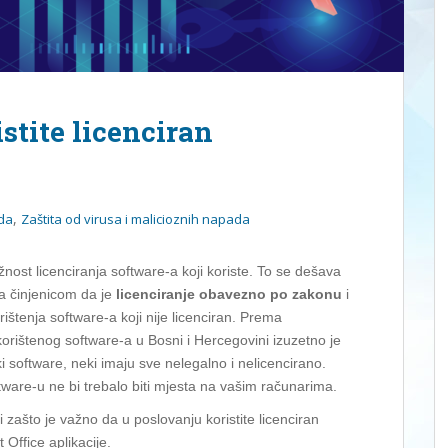
stite licenciran
,
da
Zaštita od virusa i malicioznih napada
ost licenciranja software-a koji koriste. To se dešava
sa činjenicom da je
licenciranje obavezno po zakonu
i
ištenja software-a koji nije licenciran. Prema
orištenog software-a u Bosni i Hercegovini izuzetno je
 software, neki imaju sve nelegalno i nelicencirano.
tware-u ne bi trebalo biti mjesta na vašim računarima.
zašto je važno da u poslovanju koristite licenciran
 Office aplikacije.