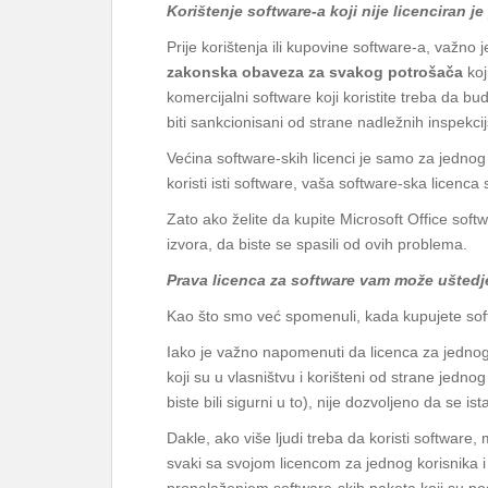
Korištenje software-a koji nije licenciran j
Prije korištenja ili kupovine software-a, važno
zakonska obaveza za svakog potrošača
koj
komercijalni software koji koristite treba da b
biti sankcionisani od strane nadležnih inspekci
Većina software-skih licenci je samo za jednog
koristi isti software, vaša software-ska licenc
Zato ako želite da kupite Microsoft Office soft
izvora, da biste se spasili od ovih problema.
Prava licenca za software vam može uštedj
Kao što smo već spomenuli, kada kupujete soft
Iako je važno napomenuti da licenca za jednog
koji su u vlasništvu i korišteni od strane jedn
biste bili sigurni u to), nije dozvoljeno da se ista
Dakle, ako više ljudi treba da koristi software,
svaki sa svojom licencom za jednog korisnika i