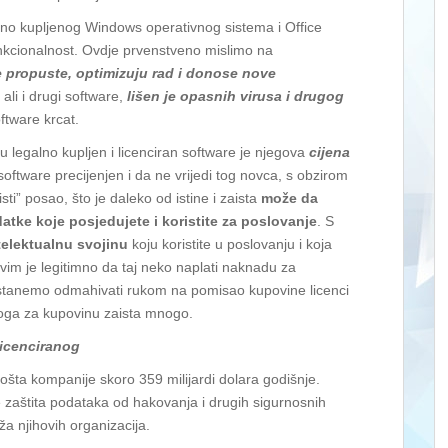
egalno kupljenog Windows operativnog sistema i Office
funkcionalnost. Ovdje prvenstveno mislimo na
 propuste, optimizuju rad i donose nove
ali i drugi software,
lišen je opasnih virusa i drugog
ftware krcat.
u legalno kupljen i licenciran software je njegova
cijena
 software precijenjen i da ne vrijedi tog novca, s obzirom
sti” posao, što je daleko od istine i zaista
može da
atke koje posjedujete i koristite za poslovanje
. S
telektualnu svojinu
koju koristite u poslovanju i koja
vim je legitimno da taj neko naplati naknadu za
restanemo odmahivati rukom na pomisao kupovine licenci
zloga za kupovinu zaista mnogo.
licenciranog
šta kompanije skoro 359 milijardi dolara godišnje.
 zaštita podataka od hakovanja i drugih sigurnosnih
ža njihovih organizacija.