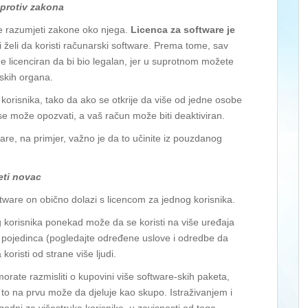
e protiv zakona
 je razumjeti zakone oko njega.
Licenca za software je
i želi da koristi računarski software. Prema tome, sav
ude licenciran da bi bio legalan, jer u suprotnom možete
jskih organa.
 korisnika, tako da ako se otkrije da više od jedne osobe
a se može opozvati, a vaš račun može biti deaktiviran.
ware, na primjer, važno je da to učinite iz pouzdanog
eti novac
ware on obično dolazi s licencom za jednog korisnika.
 korisnika ponekad može da se koristi na više uređaja
og pojedinca (pogledajte određene uslove i odredbe da
 koristi od strane više ljudi.
 morate razmisliti o kupovini više software-skih paketa,
 to na prvu može da djeluje kao skupo. Istraživanjem i