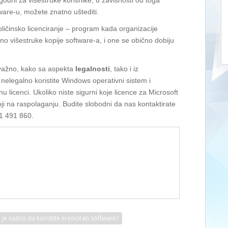
odni za višestruke korisnike, u zavisnosti od toga
ware-u, možete znatno uštediti.
oličinsko licenciranje – program kada organizacije
žno višestruke kopije software-a, i one se obično dobiju
e važno, kako sa aspekta
legalnosti
, tako i iz
 nelegalno koristite Windows operativni sistem i
nu licenci. Ukoliko niste sigurni koje licence za Microsoft
ji na raspolaganju. Budite slobodni da nas kontaktirate
51 491 860.
 je važno da koristite licenciran software?