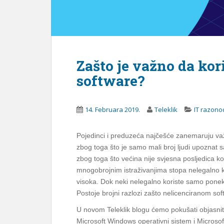
Zašto je važno da kori
software?
14. Februara 2019.
Teleklik
IT razono
Pojedinci i preduzeća najčešće zanemaruju važn
zbog toga što je samo mali broj ljudi upoznat 
zbog toga što većina nije svjesna posljedica kor
mnogobrojnim istraživanjima stopa nelegalno k
visoka. Dok neki nelegalno koriste samo poneki
Postoje brojni razlozi zašto nelicenciranom sof
U novom Teleklik blogu ćemo pokušati objasniti 
Microsoft Windows operativni sistem i Microsoft