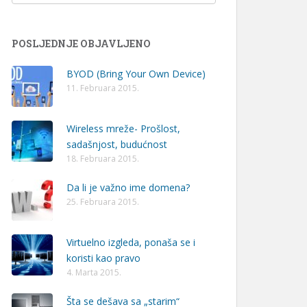
POSLJEDNJE OBJAVLJENO
BYOD (Bring Your Own Device)
11. Februara 2015.
Wireless mreže- Prošlost,
sadašnjost, budućnost
18. Februara 2015.
Da li je važno ime domena?
25. Februara 2015.
Virtuelno izgleda, ponaša se i
koristi kao pravo
4. Marta 2015.
Šta se dešava sa „starim“