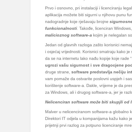
Prvo i osnovno, pri instalaciji i licenciranju l
aplikacija možete biti sigurni u njihovu punu 
nadogradnje koje rješavaju brojne
sigurnosne
funkcionalnosti
. Takođe, licenciran Windows, 
malicioznog software-a
kojim je nelegalan so
Jedan od glavnih razloga zašto korisnici nemaj
i osjećaj vrijednosti. Korisnici smatraju kako je
da se na internetu lako nađu kopije koje rade “i
ugrozi vašu sigurnost i sve dragocjene pod
druge strane,
software predstavlja nečiju in
vam pomaže da ostvarite poslovni uspjeh i sas
korištenje software-a. Dakle, vrijeme je da p
za Windows, ali i drugog software-a, jer je ra
Nelicenciran software može biti skupjli od 
Malver u nelicenciranom software-a globalno ko
Direktori IT odjela u kompanijama kažu kako je
prijetnji prvi razlog za potpuno licenciranje mre