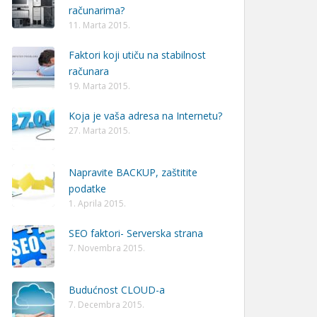
računarima?
11. Marta 2015.
Faktori koji utiču na stabilnost
računara
19. Marta 2015.
Koja je vaša adresa na Internetu?
27. Marta 2015.
Napravite BACKUP, zaštitite
podatke
1. Aprila 2015.
SEO faktori- Serverska strana
7. Novembra 2015.
Budućnost CLOUD-a
7. Decembra 2015.