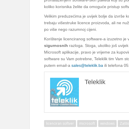
pronalaženjem software-skih paketa koji su pog
koliko korisnika želite da omoguće pristup soft
Velikim preduzećima je uvijek bolje da izvrše k
trebaju višestruke licence proizvoda, ali ne nu
po više nego razumnoj cijeni.
Korištenje licenciranog software-a izuzetno j
sigurnosnih
razloga. Stoga, ukoliko još uvijek
Microsoft aplikacije, pravo je vrijeme za kupovi
software su Vam potrebne, Teleklik tim Vam sto
putem email-a
sales@teleklik.ba
ili telefona 0
Teleklik
licenciran softver
microsoft
windows
Zašto