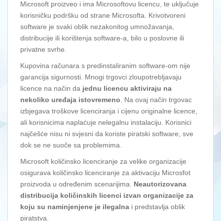
Microsoft proizveo i ima Microsoftovu licencu, te uključuje
korisničku podršku od strane Microsofta. Krivotvoreni
software je svaki oblik nezakonitog umnožavanja,
distribucije ili korištenja software-a, bilo u poslovne ili
privatne svrhe.
Kupovina računara s predinstaliranim software-om nije
garancija sigurnosti. Mnogi trgovci zloupotrebljavaju
licence na način da
jednu licencu aktiviraju na
nekoliko uređaja istovremeno
. Na ovaj način trgovac
izbjegava troškove licenciranja i cijenu originalne licence,
ali korisnicima naplaćuje nelegalnu instalaciju. Korisnici
najčešće nisu ni svjesni da koriste piratski software, sve
dok se ne suoče sa problemima.
Microsoft količinsko licenciranje za velike organizacije
osigurava količinsko licenciranje za aktivaciju Microsfot
proizvoda u određenim scenarijima.
Neautorizovana
distribucija količinskih licenci izvan organizacije za
koju su naminjenjene je ilegalna
i predstavlja oblik
piratstva.