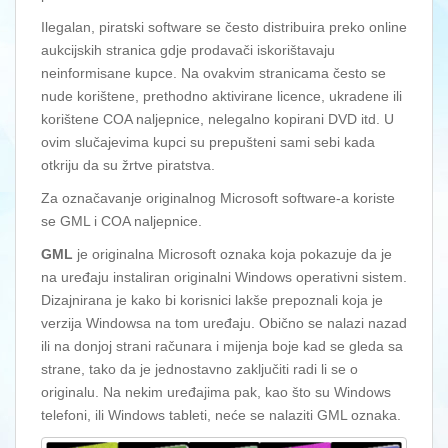
Ilegalan, piratski software se često distribuira preko online
aukcijskih stranica gdje prodavači iskorištavaju
neinformisane kupce. Na ovakvim stranicama često se
nude korištene, prethodno aktivirane licence, ukradene ili
korištene COA naljepnice, nelegalno kopirani DVD itd. U
ovim slučajevima kupci su prepušteni sami sebi kada
otkriju da su žrtve piratstva.
Za označavanje originalnog Microsoft software-a koriste
se GML i COA naljepnice.
GML
je originalna Microsoft oznaka koja pokazuje da je
na uređaju instaliran originalni Windows operativni sistem.
Dizajnirana je kako bi korisnici lakše prepoznali koja je
verzija Windowsa na tom uređaju. Obično se nalazi nazad
ili na donjoj strani računara i mijenja boje kad se gleda sa
strane, tako da je jednostavno zaključiti radi li se o
originalu. Na nekim uređajima pak, kao što su Windows
telefoni, ili Windows tableti, neće se nalaziti GML oznaka.