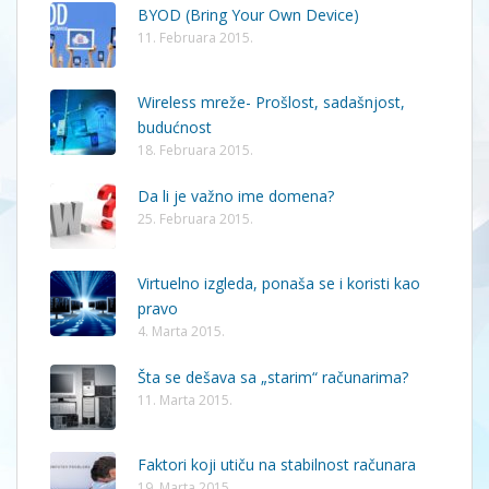
BYOD (Bring Your Own Device)
11. Februara 2015.
Wireless mreže- Prošlost, sadašnjost,
budućnost
18. Februara 2015.
Da li je važno ime domena?
25. Februara 2015.
Virtuelno izgleda, ponaša se i koristi kao
pravo
4. Marta 2015.
Šta se dešava sa „starim“ računarima?
11. Marta 2015.
Faktori koji utiču na stabilnost računara
19. Marta 2015.