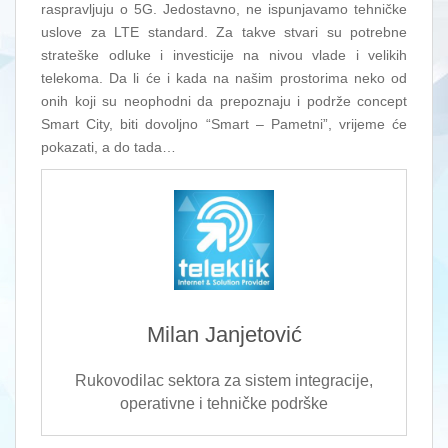
raspravljuju o 5G. Jedostavno, ne ispunjavamo tehničke
uslove za LTE standard. Za takve stvari su potrebne
strateške odluke i investicije na nivou vlade i velikih
telekoma. Da li će i kada na našim prostorima neko od
onih koji su neophodni da prepoznaju i podrže concept
Smart City, biti dovoljno “Smart – Pametni”, vrijeme će
pokazati, a do tada…
Milan Janjetović
Rukovodilac sektora za sistem integracije,
operativne i tehničke podrške