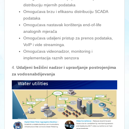
distribuciju mjernih podataka
Omogućava brzu i efikasnu distribuciju SCADA
podataka
Omogućava nastavak korištenja end-of-life
analognih mjerača
Omogućava udaljeni pristup za prenos podataka,
VoIP i vide streaminga.
Omogućava videonadzor, monitoring i
implementacija raznih senzora
4.
Udaljeni bežični nadzor i upravljanje postrojenjima
za vodosnabdijevanja