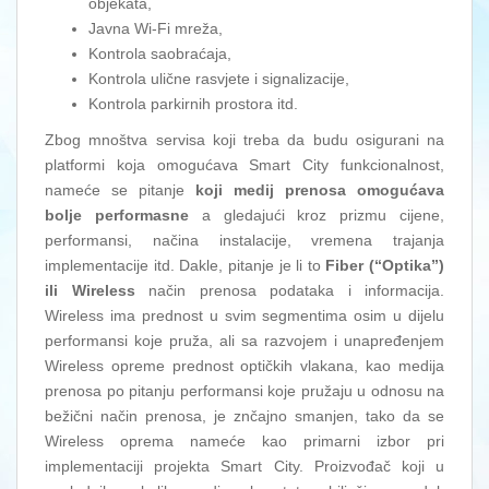
objekata,
Javna Wi-Fi mreža,
Kontrola saobraćaja,
Kontrola ulične rasvjete i signalizacije,
Kontrola parkirnih prostora itd.
Zbog mnoštva servisa koji treba da budu osigurani na
platformi koja omogućava Smart City funkcionalnost,
nameće se pitanje
koji medij prenosa omogućava
bolje performasne
a gledajući kroz prizmu cijene,
performansi, načina instalacije, vremena trajanja
implementacije itd. Dakle, pitanje je li to
Fiber (“Optika”)
ili Wireless
način prenosa podataka i informacija.
Wireless ima prednost u svim segmentima osim u dijelu
performansi koje pruža, ali sa razvojem i unapređenjem
Wireless opreme prednost optičkih vlakana, kao medija
prenosa po pitanju performansi koje pružaju u odnosu na
bežični način prenosa, je znčajno smanjen, tako da se
Wireless oprema nameće kao primarni izbor pri
implementaciji projekta Smart City. Proizvođač koji u