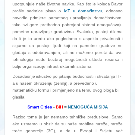
upotpunjuje naše životne navike. Kao što je kolega Davor
prošle sedmice pisao o
IoT u domaćinstvu
, odnosno
navodio primjere pametnog upravljanja domaćinstvom,
tako svi gore prethodno pobrojani sistemi omogućavaju
pametno upravljanje gradovima. Svakako, postoji dilema
da li je to uredu ako pogledamo s aspekta privatnosti i
sigurno da postoje ljudi koji na pametne gradove ne
gledaju s odobravanjem, ali ne možemo poreći da ove
tehnologije nude bezbroj mogućnosti uštede resursa i
bolje organizacije infrastrukturnih sistema.
Dosadašnje iskustvo po pitanju budućnosti i shvatanja IT-
a u našem okruženju (zemlji), a prevedeno u
matematičku formu i primjenjeno na temu ovog bloga bi
glasila:
Smart Cities
BiH
=
NEMOGUĆA MISIJA
*
Razlog tome je jer nemamo tehničke preduslove. Samo
ako uzmemo u obzir da su naše mobilne mreže, mreže
treće genercije (3G), a da u Evropi i Svijetu već