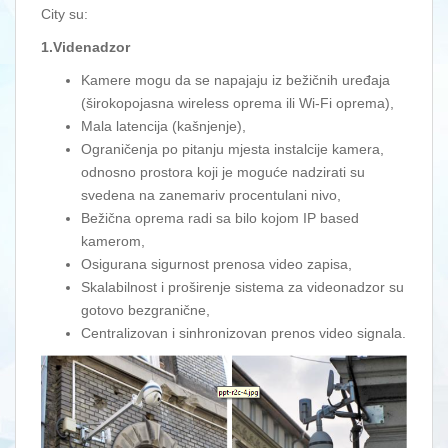
City su:
1.Videnadzor
Kamere mogu da se napajaju iz bežičnih uređaja
(širokopojasna wireless oprema ili Wi-Fi oprema),
Mala latencija (kašnjenje),
Ograničenja po pitanju mjesta instalcije kamera,
odnosno prostora koji je moguće nadzirati su
svedena na zanemariv procentulani nivo,
Bežična oprema radi sa bilo kojom IP based
kamerom,
Osigurana sigurnost prenosa video zapisa,
Skalabilnost i proširenje sistema za videonadzor su
gotovo bezgranične,
Centralizovan i sinhronizovan prenos video signala.