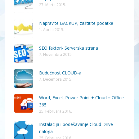
27. Marta 2015.
Napravite BACKUP, zaštitite podatke
1. Aprila 2015.
SEO faktori- Serverska strana
7. Novembra 2015.
Budućnost CLOUD-a
7. Decembra 2015.
Word, Excel, Power Point + Cloud = Office
365
25. Februara 2016.
Instalacija i podešavanje Cloud Drive
naloga
25. Februara 2016.