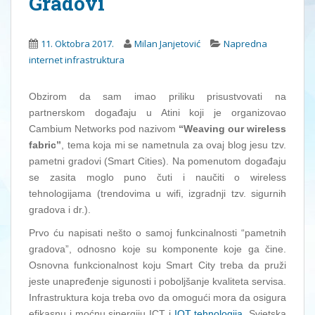
Gradovi
11. Oktobra 2017.
Milan Janjetović
Napredna
internet infrastruktura
Obzirom da sam imao priliku prisustvovati na
partnerskom događaju u Atini koji je organizovao
Cambium Networks pod nazivom
“Weaving our wireless
fabric”
, tema koja mi se nametnula za ovaj blog jesu tzv.
pametni gradovi (Smart Cities). Na pomenutom događaju
se zasita moglo puno čuti i naučiti o wireless
tehnologijama (trendovima u wifi, izgradnji tzv. sigurnih
gradova i dr.).
Prvo ću napisati nešto o samoj funkcinalnosti “pametnih
gradova”, odnosno koje su komponente koje ga čine.
Osnovna funkcionalnost koju Smart City treba da pruži
jeste unapređenje sigunosti i poboljšanje kvaliteta servisa.
Infrastruktura koja treba ovo da omogući mora da osigura
efikasnu i moćnu sinergiju ICT i
IOT tehnologija
. Svjetska