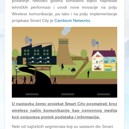
poslednjh nekoliko godina konstatno bilježi napredak
tehničkih performasi i uvodi nove inovacije na polju
Wireless komunikacije, pa tako i na polju implementacije
projekata Smart City je
Cambium Networks
.
U nastavku ćemo projekat Smart City posmatrati kroz
wireless način komunikacije kao osnovnog medija
koji osigurava protok podataka i informacija.
Neki od najčešćih segmenata koji su sastavni dio Smart