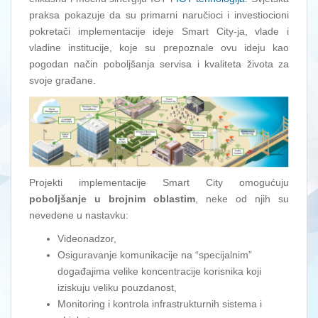
praksa pokazuje da su primarni naručioci i investiocioni
pokretači implementacije ideje Smart City-ja, vlade i
vladine institucije, koje su prepoznale ovu ideju kao
pogodan način poboljšanja servisa i kvaliteta života za
svoje građane.
Projekti implementacije Smart City omogućuju
poboljšanje u brojnim oblastim
, neke od njih su
nevedene u nastavku:
Videonadzor,
Osiguravanje komunikacije na “specijalnim”
događajima velike koncentracije korisnika koji
iziskuju veliku pouzdanost,
Monitoring i kontrola infrastrukturnih sistema i