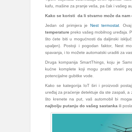
kafu, mašine za pranje veša, pa čak i vašeg aut
Kako se koristi da li stvarno može da nam 
Jedan od primjera je
Nest termostat
. Ovaj
temperature
preko vašeg mobilnog uređaja. Pot
što ćete biti u mogućnosti da daljinski isklju
upaljen). Postoji i pogodan faktor, Nest mož
spavanja, i to možete automatski uraditi za va
Druga kompanija SmartThings, koju je Sam
kućne komplete koji mogu pratiti stvari po
potencijalne gubitke vode.
Kako se kategorija IoT širi i proizvodi postaj
uređaj za praćenje detektuje da ste zaspali, a zat
što krenete na put, vaš automobil bi moga
najbolju putanju do vašeg sastanka
ili pos