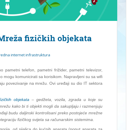
Mreža fizičkih objekata
edna internet infrastruktura
 pametni telefon, pametni frižider, pametni televizor,
mogu komunicirati sa korisikom. Napravljeni su sa wifi
u povezivanje na mrežu. Ovi uređaji su dio IT sektora
izičkih objekata
– gedžeta, vozila, zgrada u koje su
mrežu kako bi ti objekti mogli da sakupljaju i razmenjuju
aji budu daljinski kontrolisani preko postojeće mrežne
tegraciju fizičkog svijeta sa računarskim sistemima
.
gorija, od sijalica do kućnih aparata (poput aparata za