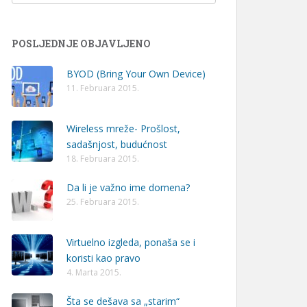
POSLJEDNJE OBJAVLJENO
BYOD (Bring Your Own Device)
11. Februara 2015.
Wireless mreže- Prošlost,
sadašnjost, budućnost
18. Februara 2015.
Da li je važno ime domena?
25. Februara 2015.
Virtuelno izgleda, ponaša se i
koristi kao pravo
4. Marta 2015.
Šta se dešava sa „starim“