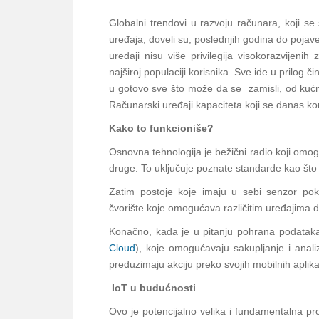
Globalni trendovi u razvoju računara, koji se
uređaja, doveli su, poslednjih godina do pojave
uređaji nisu više privilegija visokorazvijenih 
najširoj populaciji korisnika. Sve ide u prilog či
u gotovo sve što može da se zamisli, od kućni
Računarski uređaji kapaciteta koji se danas ko
Kako to funkcioniše?
Osnovna tehnologija je bežični radio koji omog
druge. To uključuje poznate standarde kao št
Zatim postoje koje imaju u sebi senzor pok
čvorište koje omogućava različitim uređajima 
Konačno, kada je u pitanju pohrana podataka 
Cloud
), koje omogućavaju sakupljanje i anali
preduzimaju akciju preko svojih mobilnih aplika
IoT u budu
ćnosti
Ovo je potencijalno velika i fundamentalna 