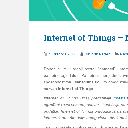
Internet of Things – 
4. Oktobra 2017.
Davorin Rađen
Napr
Danas su svi uređaji postali “pametni”. Imamo
pametno ogledalo… Pametni su jer jednostavno 
sposobnostima i senzorima koji im omogućavaj
nazvan
Internet of Things
.
Internet of Things (IoT) predstavlja
mrežu f
ugrađeni razni senzori, softver i konekcija na 
podatke. Internet of Things omogućava da uređ
infrastrukture, što dalje omogućava direktnu in
Tipovi objekata obuhvataju širok spektar kate