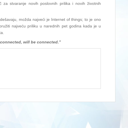
ač za stvaranje novih poslovnih prilika i novih životnih
dešavaju, možda najveći je Internet of things; to je ono
ružiti najveću priliku u narednih pet godina kada je u
ta.
 connected, will be connected.”