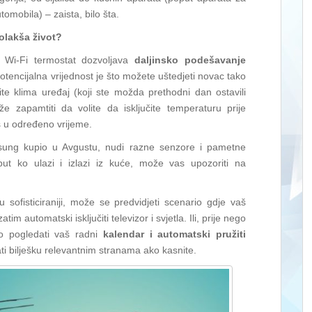
omobila) – zaista, bilo šta.
olakša život?
 Wi-Fi termostat dozvoljava
daljinsko podešavanje
encijalna vrijednost je što možete uštedjeti novac tako
čite klima uređaj (koji ste možda prethodni dan ostavili
e zapamtiti da volite da isključite temperaturu prije
s u određeno vrijeme.
sung kupio u Avgustu, nudi razne senzore i pametne
put ko ulazi i izlazi iz kuće, može vas upozoriti na
u sofisticiraniji, može se predvidjeti scenario gdje vaš
im automatski isključiti televizor i svjetla. Ili, prije nego
o pogledati vaš radni
kalendar i automatski pružiti
lati bilješku relevantnim stranama ako kasnite.