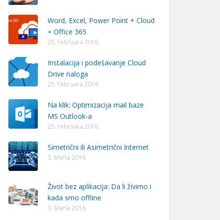
Word, Excel, Power Point + Cloud
= Office 365
25. Februara 2016.
Instalacija i podešavanje Cloud
Drive naloga
25. Februara 2016.
Na klik: Optimizacija mail baze
MS Outlook-a
25. Februara 2016.
Simetrični ili Asimetrični Internet
3. Marta 2016.
Život bez aplikacija: Da li živimo i
kada smo offline
3. Marta 2016.