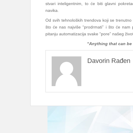
stvari inteligentnim, to će biti glavni pokret
navika.
Od svih tehnoloških trendova koji se trenutno 
što će nas najviše “prodrmati” i što će nam p
pitanju automatizacija svake “pore” našeg živo
“Anything that can be
Davorin Rađen