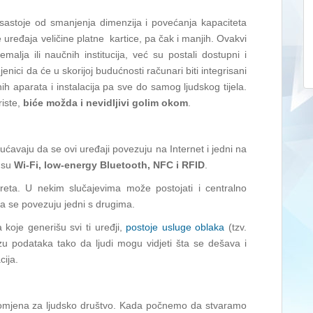
 sastoje od smanjenja dimenzija i povećanja kapaciteta
 uređaja veličine platne kartice, pa čak i manjih. Ovakvi
zemalja ili naučnih institucija, već su postali dostupni i
njenici da će u skorijoj budućnosti računari biti integrisani
h aparata i instalacija pa sve do samog ljudskog tijela.
riste,
biće možda i nevidljivi golim okom
.
ućavaju da se ovi uređaji povezuju na Internet i jedni na
o su
Wi-Fi, low-energy Bluetooth, NFC i RFID
.
reta. U nekim slučajevima može postojati i centralno
da se povezuju jedni s drugima.
koje generišu svi ti uređji,
postoje usluge oblaka
(tzv.
zu podataka tako da ljudi mogu vidjeti šta se dešava i
cija.
promjena za ljudsko društvo. Kada počnemo da stvaramo