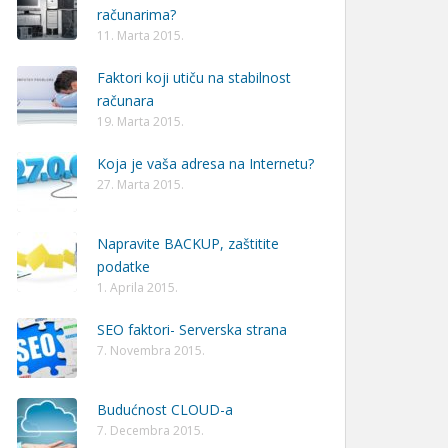
računarima?
11. Marta 2015.
Faktori koji utiču na stabilnost
računara
19. Marta 2015.
Koja je vaša adresa na Internetu?
27. Marta 2015.
Napravite BACKUP, zaštitite
podatke
1. Aprila 2015.
SEO faktori- Serverska strana
7. Novembra 2015.
Budućnost CLOUD-a
7. Decembra 2015.