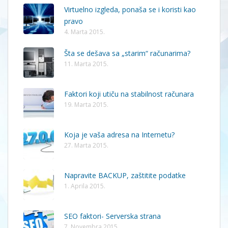
Virtuelno izgleda, ponaša se i koristi kao
pravo
4. Marta 2015.
Šta se dešava sa „starim“ računarima?
11. Marta 2015.
Faktori koji utiču na stabilnost računara
19. Marta 2015.
Koja je vaša adresa na Internetu?
27. Marta 2015.
Napravite BACKUP, zaštitite podatke
1. Aprila 2015.
SEO faktori- Serverska strana
7. Novembra 2015.