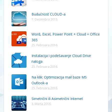
Budućnost CLOUD-a
7. Decembra 2015.
Word, Excel, Power Point + Cloud = Office
365
25. Februara 2016.
Instalacija i podešavanje Cloud Drive
naloga
25. Februara 2016.
Na klik: Optimizacija mail baze MS
Outlook-a
25. Februara 2016.
Simetrični ili Asimetrični Internet
3. Marta 2016.