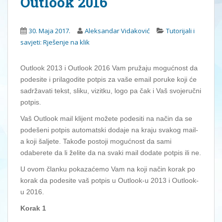
Outlook 2016
30. Maja 2017.
Aleksandar Vidaković
Tutorijali i
savjeti: Rješenje na klik
Outlook 2013 i Outlook 2016 Vam pružaju mogućnost da
podesite i prilagodite potpis za vaše email poruke koji će
sadržavati tekst, sliku, vizitku, logo pa čak i Vaš svojeručni
potpis.
Vaš Outlook mail klijent možete podesiti na način da se
podešeni potpis automatski dodaje na kraju svakog mail-
a koji šaljete. Takođe postoji mogućnost da sami
odaberete da li želite da na svaki mail dodate potpis ili ne.
U ovom članku pokazaćemo Vam na koji način korak po
korak da podesite vaš potpis u Outlook-u 2013 i Outlook-
u 2016.
Korak 1