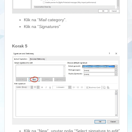
Klik na “
Mail
category”.
Klik na “
Signatures
”
Korak 5
Klik na “New” unutar polja “Select signature to edit”