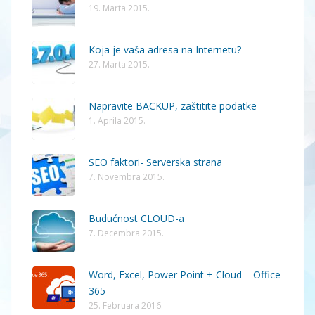
19. Marta 2015.
Koja je vaša adresa na Internetu?
27. Marta 2015.
Napravite BACKUP, zaštitite podatke
1. Aprila 2015.
SEO faktori- Serverska strana
7. Novembra 2015.
Budućnost CLOUD-a
7. Decembra 2015.
Word, Excel, Power Point + Cloud = Office
365
25. Februara 2016.