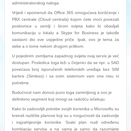
administratorskog naloga.
Vrijedi i spomenuti da Office 365 omogućava korišćenje i
PBX centrale (Cloud centrala) kojom ćete moći povezati
poslovnice u zemlji i širom svijeta kako bi obavljali
komunikaciju u lokalu a Skype for Business je takođe
sastavni dio ove uspješne priče. Ipak, ovo je tema za
sebe a o tome nekom drugom prilikom.
U pojedinim zemljama zapadnog svijeta ovaj servis je već
dostupan. Posledica toga leži u činjenici da se npr. u SAD
povećava broj isporučenih telefonskih uređaja bez SIM
kartice (Simless) i sa ovim sistemom vam one nisu ni
potrebne.
Budućnost nam donosi puno toga zanimljivog a ovo je
definitvno segment koji mnogi sa radošću isčekuju.
Kako bi zadovoljili potrebe svojih korisnika u Microsoftu su
kreirali različite planove koji su u mogućnosti da zadovolje
i najzahtjevnije korisnike. Svaki plan nudi određenu
kombiaciju servisa a na vama je samo da razumijete