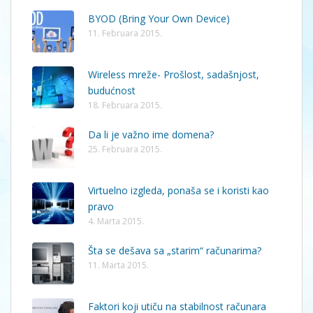
BYOD (Bring Your Own Device)
11. Februara 2015.
Wireless mreže- Prošlost, sadašnjost,
budućnost
18. Februara 2015.
Da li je važno ime domena?
25. Februara 2015.
Virtuelno izgleda, ponaša se i koristi kao
pravo
4. Marta 2015.
Šta se dešava sa „starim“ računarima?
11. Marta 2015.
Faktori koji utiču na stabilnost računara