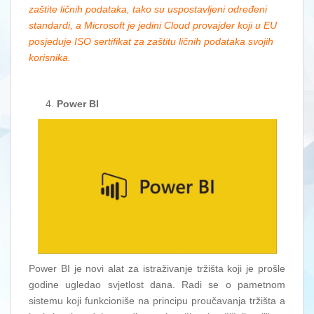
zaštite ličnih podataka, tako su uspostavljeni određeni
standardi, a Microsoft je jedini Cloud provajder koji u EU
posjeduje ISO sertifikat za zaštitu ličnih podataka svojih
korisnika.
Power BI
Power BI je novi alat za istraživanje tržišta koji je prošle
godine ugledao svjetlost dana. Radi se o pametnom
sistemu koji funkcioniše na principu proučavanja tržišta a