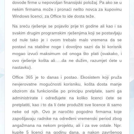
dovode firme u nepovoljan finansijski položaj. Pa ako se u
nekim firmama može i pronaći nešto novca za kupovinu
Windows licenci, za Office to ide dosta teže.
Na sreću rješenje se pojavilo prije tri godine ali kao i sa
svakim drugim programskim rješenjima koji se postavljaju
od nule tako je i ovom trebalo malo vremena da se
postavi na stabilne noge i dovoljno sazri da bi korisnik
mogao izvući maksimum od onoga što plati (svakako, i
ovo rješenje košta ali…..da ne dužim, razumjet ćete u
nastavku).
Office 365 je to danas i postao. Ekosistem koji pruža
nevjerovatne mogućnosti korisniku, košta dosta manje
obzirom da funkcioniše po principu pretplate, sami ga
administrirate i određujete na koliko licenci ćete se
pretplatiti, kao i to da li ćete produžiti sve licence ili samo
neke od njih. Ovo je naročito pogodno firmama koje
zapošljavaju radnike na određeni vremenski period zbog
angažmana na nekom projektu, ali i za sve ostale. Npr.
kupite 5 licenci na godinu dana, a nakon završenog