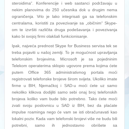
steroidima“. Konferencije i web sastanci podržavaju u
nekim planovima do 250 učesnika dok u drugim nema
ograničenja. Vrlo je lako integrisati ga sa telefonskim
centralama, koristiti za povezivanje sa „običnim“ Skype-
om te izvršiti različita druga podešavanja i povezivanja
kako bi svojoj firmi olakšali funkcionisanje.
Ipak, najveća prednost Skype for Business servisa tek se
treba pojaviti u našoj zemlji. To je mogućnost upravljanja
telefonskim brojevima. Microsoft je sa pojedninim
Telekom operaterima sklopio ugovore prema kojima ćete
putem Office 365 administrativnog portala moći
registrovati telefonske brojeve širom svijeta. Ukoliko imate
firme u BIH, Njemačkoj i SAD-u moći ćete uz samo
nekoliko klikova dodijliti samo sebi onaj broj telefonskih
brojeva koliko vam bude bilo potrebno. Tako ćete moći
zvati svoju poslovnicu u SAD iz BIH, bez da plaćate
impulse roaminga nego će vam se isti obračunavati kao
lokalni poziv. Kada vam telefonski brojevi više ne budu bili
potrebni, samo ih jednostavno obrišete sa