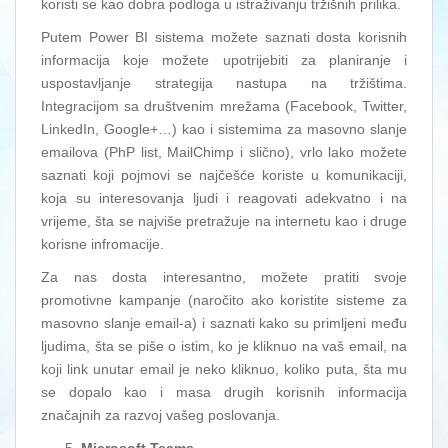
koristi se kao dobra podloga u istraživanju tržišnih prilika.
Putem Power BI sistema možete saznati dosta korisnih
informacija koje možete upotrijebiti za planiranje i
uspostavljanje strategija nastupa na tržištima.
Integracijom sa društvenim mrežama (Facebook, Twitter,
LinkedIn, Google+…) kao i sistemima za masovno slanje
emailova (PhP list, MailChimp i slično), vrlo lako možete
saznati koji pojmovi se najčešće koriste u komunikaciji,
koja su interesovanja ljudi i reagovati adekvatno i na
vrijeme, šta se najviše pretražuje na internetu kao i druge
korisne infromacije.
Za nas dosta interesantno, možete pratiti svoje
promotivne kampanje (naročito ako koristite sisteme za
masovno slanje email-a) i saznati kako su primljeni među
ljudima, šta se piše o istim, ko je kliknuo na vaš email, na
koji link unutar email je neko kliknuo, koliko puta, šta mu
se dopalo kao i masa drugih korisnih informacija
značajnih za razvoj vašeg poslovanja.