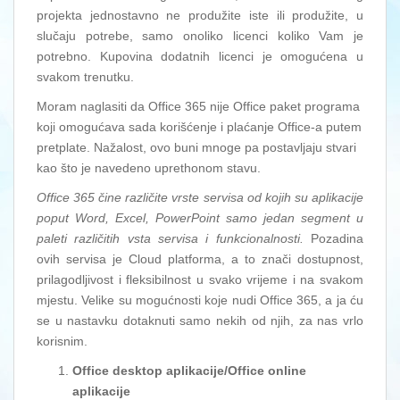
projekta jednostavno ne produžite iste ili produžite, u
slučaju potrebe, samo onoliko licenci koliko Vam je
potrebno. Kupovina dodatnih licenci je omogućena u
svakom trenutku.
Moram naglasiti da Office 365 nije Office paket programa
koji omogućava sada korišćenje i plaćanje Office-a putem
pretplate. Nažalost, ovo buni mnoge pa postavljaju stvari
kao što je navedeno uprethonom stavu.
Office 365 čine različite vrste servisa od kojih su aplikacije
poput Word, Excel, PowerPoint samo jedan segment u
paleti različitih vsta servisa i funkcionalnosti.
Pozadina
ovih servisa je Cloud platforma, a to znači dostupnost,
prilagodljivost i fleksibilnost u svako vrijeme i na svakom
mjestu. Velike su mogućnosti koje nudi Office 365, a ja ću
se u nastavku dotaknuti samo nekih od njih, za nas vrlo
korisnim.
Office desktop aplikacije/Office online
aplikacije