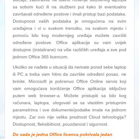
sa sobom kući ili na službeni put kako bi eventualno
završavali određene poslove i imali pristup bazi podataka.
Dostupnost vaših podataka je omogućena na svim
uređajima i vi u svakom trenutku, na svakom mjestu i
pomoću bilo kog modernijeg uređaja možete završiti
određene poslove. Office aplikacije su vam uvijek
dostupne (instalirane) na više različitih uređaja a sve pod
jednom Office 365 licencom.
Ukoliko se nađete u situaciji da nemate pored sebe laptop
ili PC a treba vam hitno da završite određeni posao, ne
brinite. Microsoft je pokrenuo Office Online servis koji
vam omogućava korišćenje Office aplikacija isključivo
putem web browser-a. Možete pristupiti sa bilo kog
računara, laptopa, ulogovati se sa vlastitim pristupnim
parametrima i sve dokumente/podatke imate na jednom
mjestu. Zar ovo nije velika prednost Cloud tehnologija?
Dostupnost, fleksibilnost, pouzdanost i sigurnost.
Do sada je jedna Office licenca pokrivala jedan