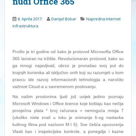
nudi Office 365
8. Aprila 2017.
Danijel Bobar
Napredna internet
infrastruktura
Prošlo je tri godine od kako je proizvod Microsofta Office
365 lansiran na tržište. Revolucionaran proizvod, kako su
ga mnogi najavljivali, ubrzo je pronašao svoj put do
krajnjih korisnika ali isključivo onih koji su razumjeli u kom
pravcu ide razvoj informacionih tehnologija a naročito
važnost Cloud-a u savremenom poslovanju.
Na našim prostorima ljudi još uvijek jedino poznaju
Microsoft Windows i Office licence koje koštaju kao nečija
prosječna plata * broj računara = nemoguća misija 7
(ukoliko niste znali u toku je snimanje 6-og nastavka
kultnog filma pod nazivom M:I 6). Sve češća upozorenja
Vlasti kao i inspekcijske kontrole, a ponegdje i kazne