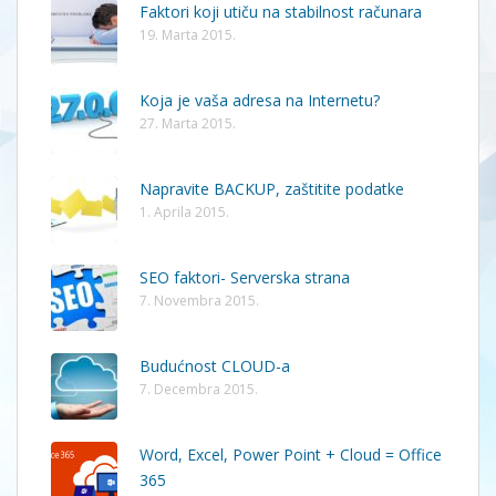
Faktori koji utiču na stabilnost računara
19. Marta 2015.
Koja je vaša adresa na Internetu?
27. Marta 2015.
Napravite BACKUP, zaštitite podatke
1. Aprila 2015.
SEO faktori- Serverska strana
7. Novembra 2015.
Budućnost CLOUD-a
7. Decembra 2015.
Word, Excel, Power Point + Cloud = Office
365