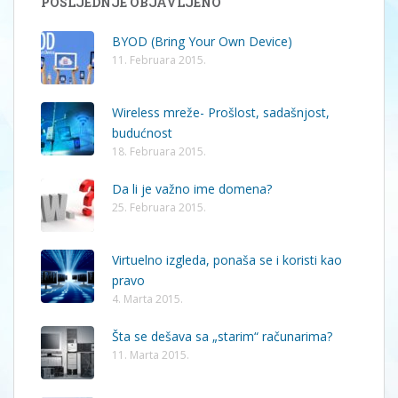
POSLJEDNJE OBJAVLJENO
BYOD (Bring Your Own Device)
11. Februara 2015.
Wireless mreže- Prošlost, sadašnjost,
budućnost
18. Februara 2015.
Da li je važno ime domena?
25. Februara 2015.
Virtuelno izgleda, ponaša se i koristi kao
pravo
4. Marta 2015.
Šta se dešava sa „starim“ računarima?
11. Marta 2015.