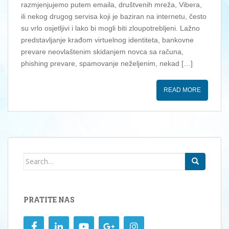
razmjenjujemo putem emaila, društvenih mreža, Vibera,
ili nekog drugog servisa koji je baziran na internetu, često
su vrlo osjetljivi i lako bi mogli biti zloupotrebljeni. Lažno
predstavljanje krađom virtuelnog identiteta, bankovne
prevare neovlaštenim skidanjem novca sa računa,
phishing prevare, spamovanje neželjenim, nekad […]
READ MORE
Search
for:
PRATITE NAS