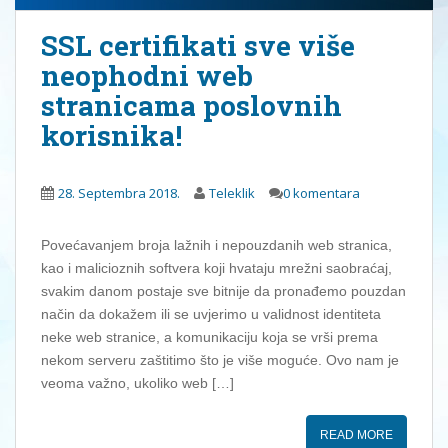
SSL certifikati sve više
neophodni web
stranicama poslovnih
korisnika!
28. Septembra 2018.
Teleklik
0 komentara
Povećavanjem broja lažnih i nepouzdanih web stranica,
kao i malicioznih softvera koji hvataju mrežni saobraćaj,
svakim danom postaje sve bitnije da pronađemo pouzdan
način da dokažem ili se uvjerimo u validnost identiteta
neke web stranice, a komunikaciju koja se vrši prema
nekom serveru zaštitimo što je više moguće. Ovo nam je
veoma važno, ukoliko web […]
READ MORE