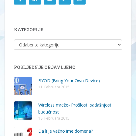
KATEGORIJE
KATEGORIJE
POSLJEDNJE OBJAVLJENO
BYOD (Bring Your Own Device)
11. Februara 2015.
Wireless mreže- Prošlost, sadašnjost,
budućnost
18. Februara 2015.
Da li je važno ime domena?