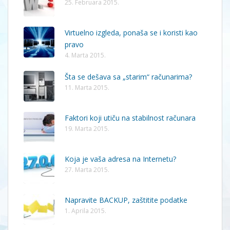
25. Februara 2015.
Virtuelno izgleda, ponaša se i koristi kao
pravo
4. Marta 2015.
Šta se dešava sa „starim“ računarima?
11. Marta 2015.
Faktori koji utiču na stabilnost računara
19. Marta 2015.
Koja je vaša adresa na Internetu?
27. Marta 2015.
Napravite BACKUP, zaštitite podatke
1. Aprila 2015.