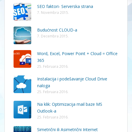
SEO faktori- Serverska strana
7. Novembra 2015.
Budućnost CLOUD-a
7. Decembra 2015.
Word, Excel, Power Point + Cloud = Office
365
25. Februara 2016.
Instalacija i podešavanje Cloud Drive
naloga
25. Februara 2016.
Na klik: Optimizacija mail baze MS
Outlook-a
25. Februara 2016.
Simetrični ili Asimetrični Internet