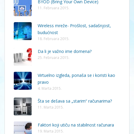
BYOD (Bring Your Own Device)
11. Februara 2015.
Wireless mreže- Prošlost, sadašnjost,
budućnost
18. Februara 2015.
Da li je važno ime domena?
25. Februara 2015.
Virtuelno izgleda, ponaša se i koristi kao
pravo
4. Marta 2015.
Šta se dešava sa „starim“ računarima?
11. Marta 2015.
Faktori koji utiču na stabilnost računara
19. Marta 2015.