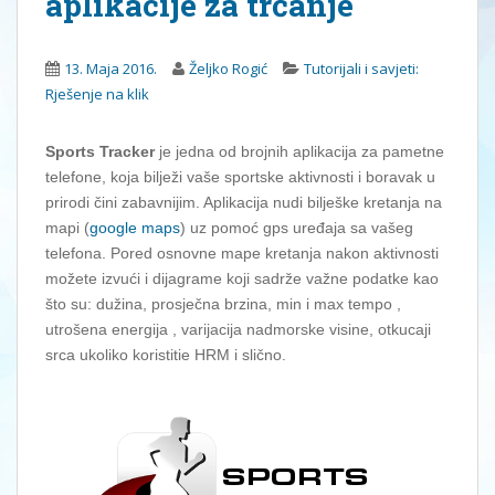
aplikacije za trčanje
13. Maja 2016.
Željko Rogić
Tutorijali i savjeti:
Rješenje na klik
Sports Tracker
je jedna od brojnih aplikacija za pametne
telefone, koja bilježi vaše sportske aktivnosti i boravak u
prirodi čini zabavnijim. Aplikacija nudi bilješke kretanja na
mapi (
google maps
) uz pomoć gps uređaja sa vašeg
telefona. Pored osnovne mape kretanja nakon aktivnosti
možete izvući i dijagrame koji sadrže važne podatke kao
što su: dužina, prosječna brzina, min i max tempo ,
utrošena energija , varijacija nadmorske visine, otkucaji
srca ukoliko koristitie HRM i slično.