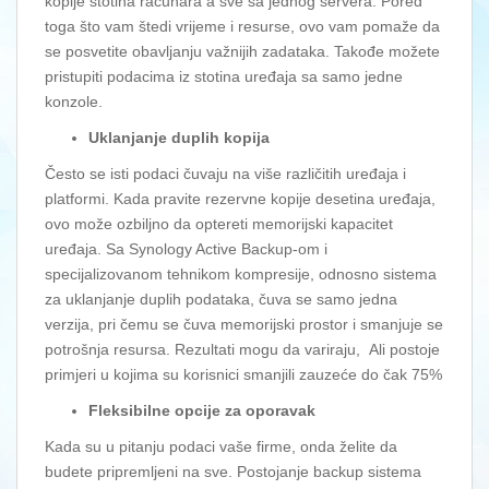
kopije stotina računara a sve sa jednog servera. Pored
toga što vam štedi vrijeme i resurse, ovo vam pomaže da
se posvetite obavljanju važnijih zadataka. Takođe možete
pristupiti podacima iz stotina uređaja sa samo jedne
konzole.
Uklanjanje duplih kopija
Često se isti podaci čuvaju na više različitih uređaja i
platformi. Kada pravite rezervne kopije desetina uređaja,
ovo može ozbiljno da optereti memorijski kapacitet
uređaja. Sa Synology Active Backup-om i
specijalizovanom tehnikom kompresije, odnosno sistema
za uklanjanje duplih podataka, čuva se samo jedna
verzija, pri čemu se čuva memorijski prostor i smanjuje se
potrošnja resursa. Rezultati mogu da variraju, Ali postoje
primjeri u kojima su korisnici smanjili zauzeće do čak 75%
Fleksibilne opcije za oporavak
Kada su u pitanju podaci vaše firme, onda želite da
budete pripremljeni na sve. Postojanje backup sistema