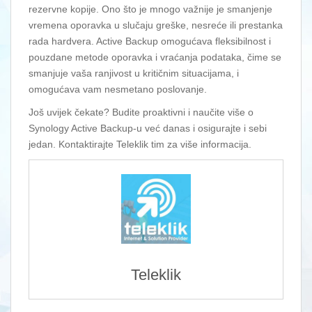
rezervne kopije. Ono što je mnogo važnije je smanjenje
vremena oporavka u slučaju greške, nesreće ili prestanka
rada hardvera. Active Backup omogućava fleksibilnost i
pouzdane metode oporavka i vraćanja podataka, čime se
smanjuje vaša ranjivost u kritičnim situacijama, i
omogućava vam nesmetano poslovanje.
Još uvijek čekate? Budite proaktivni i naučite više o
Synology Active Backup-u već danas i osigurajte i sebi
jedan. Kontaktirajte Teleklik tim za više informacija.
Teleklik