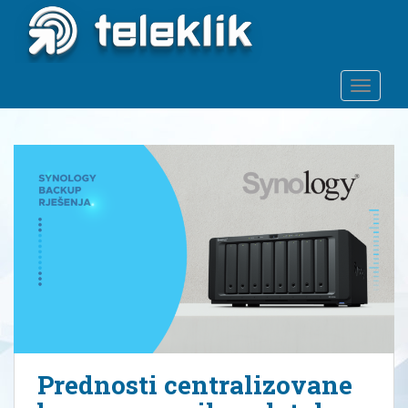
S
k
i
p
TOGGLE
t
o
m
a
i
n
c
o
n
t
e
n
t
Prednosti centralizovane