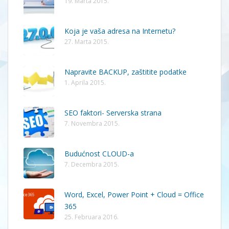
19. Marta 2015.
Koja je vaša adresa na Internetu?
27. Marta 2015.
Napravite BACKUP, zaštitite podatke
1. Aprila 2015.
SEO faktori- Serverska strana
7. Novembra 2015.
Budućnost CLOUD-a
7. Decembra 2015.
Word, Excel, Power Point + Cloud = Office
365
25. Februara 2016.