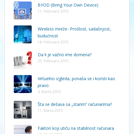
BYOD (Bring Your Own Device)
11. Februara 2015.
Wireless mreže- Prošlost, sadašnjost,
budućnost
18. Februara 2015.
Da li je važno ime domena?
25. Februara 2015.
Virtuelno izgleda, ponaša se i koristi kao
pravo
4. Marta 2015.
Šta se dešava sa „starim“ računarima?
11. Marta 2015.
Faktori koji utiču na stabilnost računara