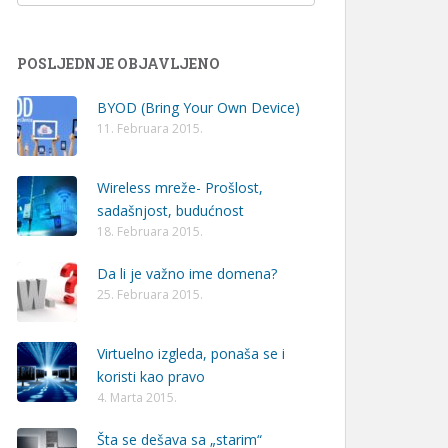
POSLJEDNJE OBJAVLJENO
BYOD (Bring Your Own Device)
11. Februara 2015.
Wireless mreže- Prošlost,
sadašnjost, budućnost
18. Februara 2015.
Da li je važno ime domena?
25. Februara 2015.
Virtuelno izgleda, ponaša se i
koristi kao pravo
4. Marta 2015.
Šta se dešava sa „starim“