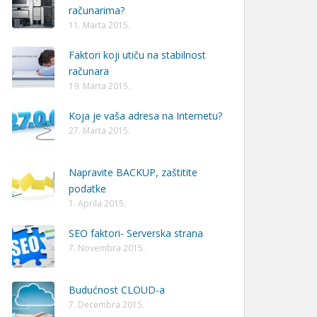
računarima?
11. Marta 2015.
Faktori koji utiču na stabilnost
računara
19. Marta 2015.
Koja je vaša adresa na Internetu?
27. Marta 2015.
Napravite BACKUP, zaštitite
podatke
1. Aprila 2015.
SEO faktori- Serverska strana
7. Novembra 2015.
Budućnost CLOUD-a
7. Decembra 2015.