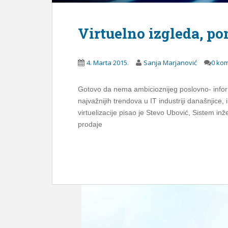
Virtuelno izgleda, po
4. Marta 2015.
Sanja Marjanović
0 ko
Gotovo da nema ambicioznijeg poslovno- informa
najvažnijih trendova u IT industriji današnjice, 
virtuelizacije pisao je Stevo Ubović, Sistem in
prodaje