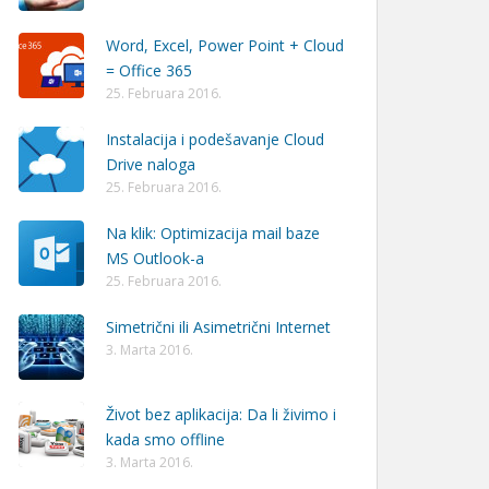
Word, Excel, Power Point + Cloud
= Office 365
25. Februara 2016.
Instalacija i podešavanje Cloud
Drive naloga
25. Februara 2016.
Na klik: Optimizacija mail baze
MS Outlook-a
25. Februara 2016.
Simetrični ili Asimetrični Internet
3. Marta 2016.
Život bez aplikacija: Da li živimo i
kada smo offline
3. Marta 2016.