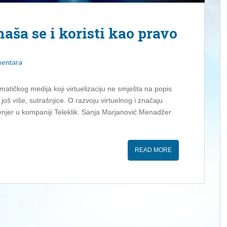
naša se i koristi kao pravo
mentara
tičkog medija koji virtuelizaciju ne smješta na popis
i još više, sutrašnjice. O razvoju virtuelnog i značaju
ženjer u kompaniji Teleklik. Sanja Marjanović Menadžer
READ MORE