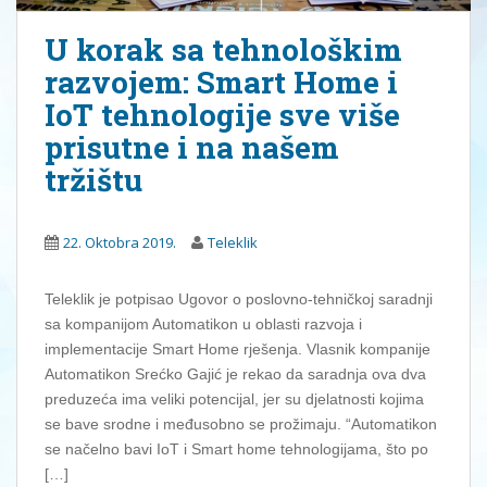
U korak sa tehnološkim
razvojem: Smart Home i
IoT tehnologije sve više
prisutne i na našem
tržištu
22. Oktobra 2019.
Teleklik
Teleklik je potpisao Ugovor o poslovno-tehničkoj saradnji
sa kompanijom Automatikon u oblasti razvoja i
implementacije Smart Home rješenja. Vlasnik kompanije
Automatikon Srećko Gajić je rekao da saradnja ova dva
preduzeća ima veliki potencijal, jer su djelatnosti kojima
se bave srodne i međusobno se prožimaju. “Automatikon
se načelno bavi IoT i Smart home tehnologijama, što po
[…]