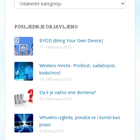
KATEGORIJE
POSLJEDNJE OBJAVLJENO
BYOD (Bring Your Own Device)
11. Februara 2015.
Wireless mreže- Prošlost, sadašnjost,
budućnost
18. Februara 2015.
Da li je važno ime domena?
25. Februara 2015.
Virtuelno izgleda, ponaša se i koristi kao
pravo
4. Marta 2015.