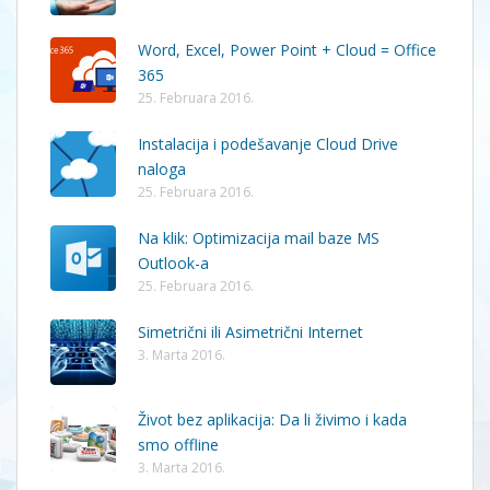
Word, Excel, Power Point + Cloud = Office
365
25. Februara 2016.
Instalacija i podešavanje Cloud Drive
naloga
25. Februara 2016.
Na klik: Optimizacija mail baze MS
Outlook-a
25. Februara 2016.
Simetrični ili Asimetrični Internet
3. Marta 2016.
Život bez aplikacija: Da li živimo i kada
smo offline
3. Marta 2016.