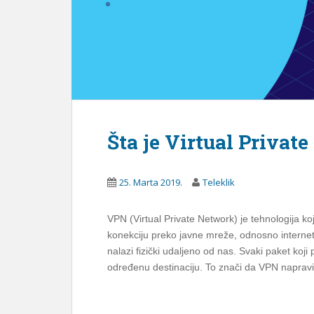
Šta je Virtual Privat
25. Marta 2019.
Teleklik
VPN (Virtual Private Network) je tehnologija ko
konekciju preko javne mreže, odnosno interneta
nalazi fizički udaljeno od nas. Svaki paket koj
određenu destinaciju. To znači da VPN napravi