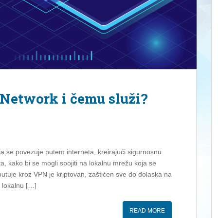
e Network i čemu služi?
ja se povezuje putem interneta, kreirajući sigurnosnu
, kako bi se mogli spojiti na lokalnu mrežu koja se
i putuje kroz VPN je kriptovan, zaštićen sve do dolaska na
 lokalnu […]
READ MORE