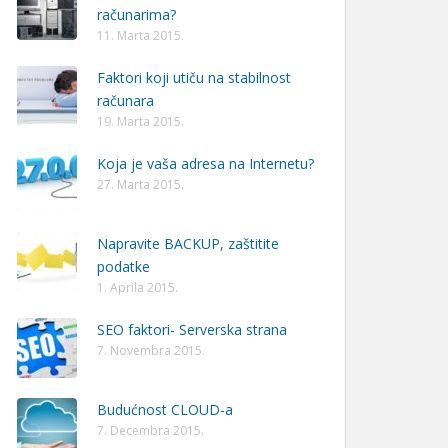
računarima?
11. Marta 2015.
Faktori koji utiču na stabilnost
računara
19. Marta 2015.
Koja je vaša adresa na Internetu?
27. Marta 2015.
Napravite BACKUP, zaštitite
podatke
1. Aprila 2015.
SEO faktori- Serverska strana
7. Novembra 2015.
Budućnost CLOUD-a
7. Decembra 2015.