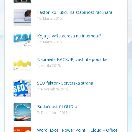
Faktori koji utiču na stabilnost računara
19. Marta 2015.
Koja je vaša adresa na Internetu?
27. Marta 2015.
Napravite BACKUP, zaštitite podatke
1. Aprila 2015.
SEO faktori- Serverska strana
7. Novembra 2015.
Budućnost CLOUD-a
7. Decembra 2015.
Word, Excel, Power Point + Cloud = Office