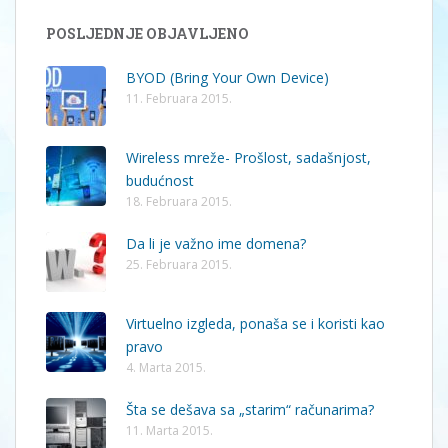
POSLJEDNJE OBJAVLJENO
BYOD (Bring Your Own Device)
11. Februara 2015.
Wireless mreže- Prošlost, sadašnjost,
budućnost
18. Februara 2015.
Da li je važno ime domena?
25. Februara 2015.
Virtuelno izgleda, ponaša se i koristi kao
pravo
4. Marta 2015.
Šta se dešava sa „starim“ računarima?
11. Marta 2015.