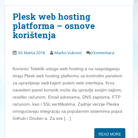
Plesk web hosting
platforma – osnove
korištenja
30. Marta 2018.
Marko Vuković
0 komentara
Korisnici Teleklik usluge web hosting-a na raspolaganju
imaju Plesk web hosting platformu sa kontrolim panelom
za upravljanje sadržajem putem web interfejsa. Kroz
navedeni panel korisnik može da upravlja svojim sajtom,
reseller računom, Email adresama, DNS zapisima, FTP
računom, kao i SSL sertifikatima. Zadnje verzije Pleska
omogućavaju integraciju sa popularnim sistemima poput
Github-i Docker-a. Za sve […]
READ MORE