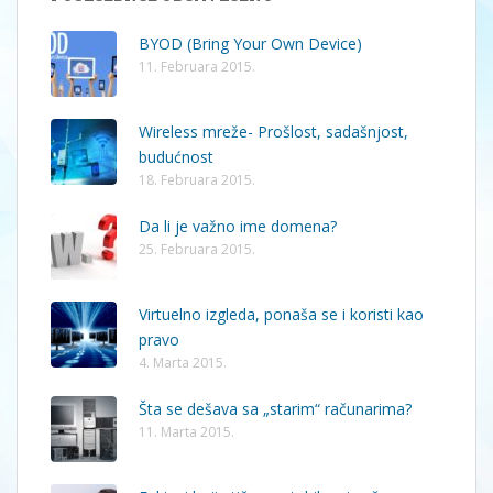
BYOD (Bring Your Own Device)
11. Februara 2015.
Wireless mreže- Prošlost, sadašnjost,
budućnost
18. Februara 2015.
Da li je važno ime domena?
25. Februara 2015.
Virtuelno izgleda, ponaša se i koristi kao
pravo
4. Marta 2015.
Šta se dešava sa „starim“ računarima?
11. Marta 2015.