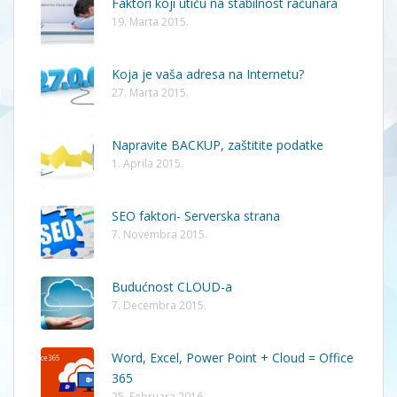
Faktori koji utiču na stabilnost računara
19. Marta 2015.
Koja je vaša adresa na Internetu?
27. Marta 2015.
Napravite BACKUP, zaštitite podatke
1. Aprila 2015.
SEO faktori- Serverska strana
7. Novembra 2015.
Budućnost CLOUD-a
7. Decembra 2015.
Word, Excel, Power Point + Cloud = Office
365
25. Februara 2016.